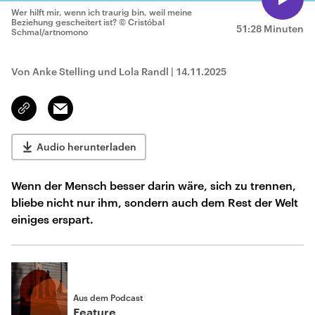
Wer hilft mir, wenn ich traurig bin, weil meine
Beziehung gescheitert ist?
© Cristóbal
51:28 Minuten
Schmal/artnomono
Von Anke Stelling und Lola Randl
|
14.11.2025
Email
Link
kopieren/teilen
Audio herunterladen
Wenn der Mensch besser darin wäre, sich zu trennen,
bliebe nicht nur ihm, sondern auch dem Rest der Welt
einiges erspart.
Aus dem Podcast
Feature