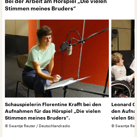
Bei der Arbeit am Hörspiel „Die vielen
Stimmen meines Bruders“
Schauspielerin Florentine Krafft bei den
Leonard Gr
Aufnahmen für das Hörspiel „Die vielen
den Aufnah
Stimmen meines Bruders“.
vielen St
©
Swantje Reuter / Deutschlandradio
©
Swantje Reu