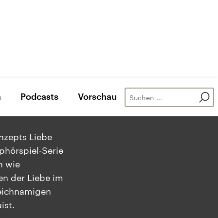
n
Podcasts
Vorschau
nzepts Liebe
phörspiel-Serie
n wie
gen der Liebe im
leichnamigen
ist.