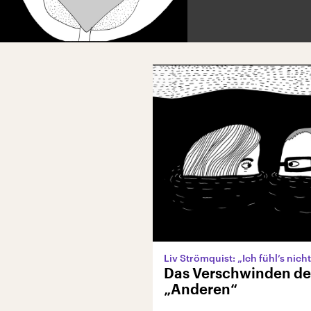
Liv Strömquist: „Ich fühl’s nicht
Das Verschwinden de
„Anderen“