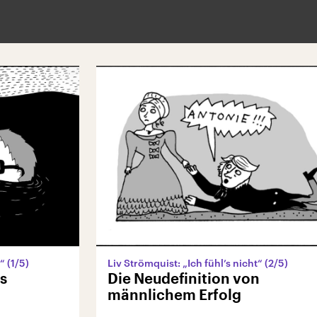
“ (1/5)
Liv Strömquist: „Ich fühl’s nicht“ (2/5)
s
Die Neudefinition von
männlichem Erfolg