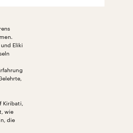
rens
mmen.
und Eliki
seln
Erfahrung
Gelehrte,
 Kiribati,
, wie
n, die