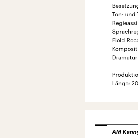
Besetzun
Ton- und 
Regieassi
Sprachre
Field Rec
Kompositi
Dramaturg
Produktio
Länge: 20
AM Kanng