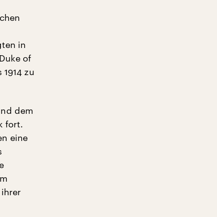
schen
ten in
 Duke of
s 1914 zu
 und dem
 fort.
n eine
s
e
em
ihrer