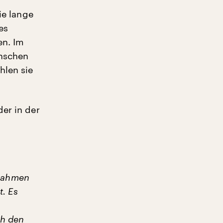
ie lange
es
en. Im
enschen
hlen sie
er in der
 Rahmen
. Es
ch den