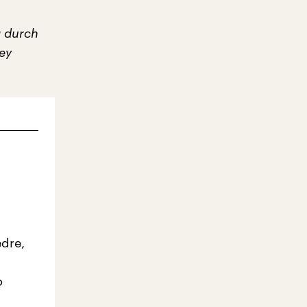
g durch
ey
dre,
o
nn