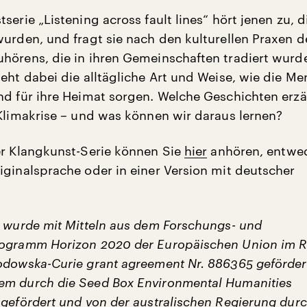
serie „Listening across fault lines“ hört jenen zu, d
wurden, und fragt sie nach den kulturellen Praxen d
hörens, die in ihren Gemeinschaften tradiert wurd
teht dabei die alltägliche Art und Weise, wie die M
nd für ihre Heimat sorgen. Welche Geschichten erzä
 Klimakrise – und was können wir daraus lernen?
er Klangkunst-Serie können Sie
hier
anhören, entwed
iginalsprache oder in einer Version mit deutscher
t wurde mit Mitteln aus dem Forschungs- und
rogramm Horizon 2020 der Europäischen Union im
odowska-Curie grant agreement Nr. 886365 gefördert
em durch die Seed Box Environmental Humanities
 gefördert und von der australischen Regierung dur