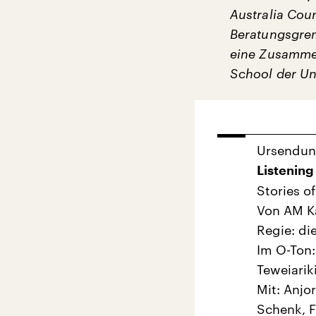
Australia Coun
Beratungsgrem
eine Zusamme
School der Un
Ursendu
Listening 
Stories of
Von AM Ka
Regie: di
Im O-Ton:
Teweiarik
Mit: Anjo
Schen