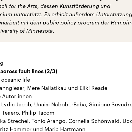
cil for the Arts, dessen Kunstförderung und
ium unterstützt. Es erhielt außerdem Unterstützun
narbeit mit dem public policy program der Humphr
iversity of Minnesota.
ng
across fault lines (2/3)
 oceanic life
nngieser, Mere Nailatikau und Eliki Reade
e Autor:innen
 Lydia Jacob, Unaisi Nabobo-Baba, Simione Sevudre
i Teaero, Philip Tacom
rka Strechel, Tonio Arango, Cornelia Schönwald, Ud
k, Fritz Hammer und Maria Hartma