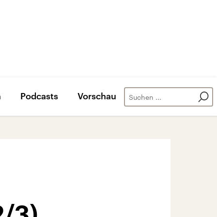
n
Podcasts
Vorschau
2/3)