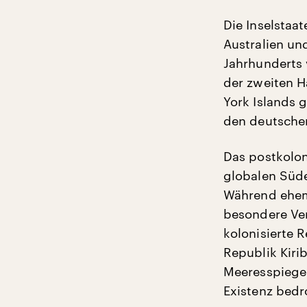
Die Inselstaa
Australien und
Jahrhunderts 
der zweiten H
York Islands g
den deutschen
Das postkolo
globalen Süden
Während ehem
besondere Ver
kolonisierte 
Republik Kiri
Meeresspiegel
Existenz bedr