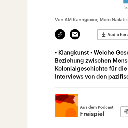
Ba
Von AM Kanngieser, Mere Nailatik
Link
Email
Audio her
kopieren/teilen
• Klangkunst • Welche Gesc
Beziehung zwischen Mensc
Kolonialgeschichte für die
Interviews von den pazifis
Aus dem Podcast
Freispiel