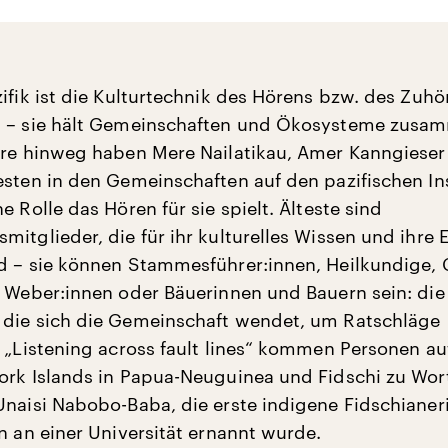
zifik ist die Kulturtechnik des Hörens bzw. des Zuhö
g – sie hält Gemeinschaften und Ökosysteme zusa
hre hinweg haben Mere Nailatikau, Amer Kanngieser 
esten in den Gemeinschaften auf den pazifischen In
e Rolle das Hören für sie spielt. Älteste sind
mitglieder, die für ihr kulturelles Wissen und ihre 
d – sie können Stammesführer:innen, Heilkundige, 
, Weber:innen oder Bäuerinnen und Bauern sein: die
die sich die Gemeinschaft wendet, um Ratschläge
 „Listening across fault lines“ kommen Personen auf
ork Islands in Papua-Neuguinea und Fidschi zu Wort
Unaisi Nabobo-Baba, die erste indigene Fidschianeri
n an einer Universität ernannt wurde.