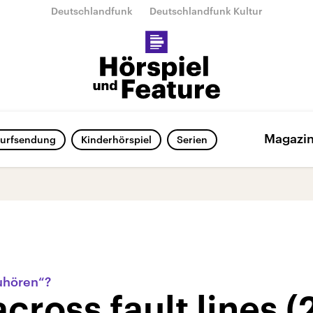
Deutschlandfunk
Deutschlandfunk Kultur
Magazi
urfsendung
Kinderhörspiel
Serien
uhören“?
cross fault lines (