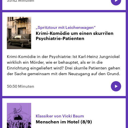
55:42 Minuten
„Spritztour mit Leichenwagen“
Krimi-Komödie um einen skurrilen
Psychiatrie-Patienten
Krimi-Komödie in der Psychiatrie: Ist Karl-Heinz Jungnickel
wirklich ein Mörder, wie er behauptet, als er in die
Einrichtung eingeliefert wird? Drei skurrile Patienten gehen
der Sache gemeinsam mit dem Neuzugang auf den Grund.
50:50 Minuten
Klassiker von Vicki Baum
Menschen im Hotel (8/9)