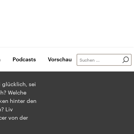
n
Podcasts
Vorschau
 glücklich, sei
ch? Welche
ken hinter den
? Liv
cer von der