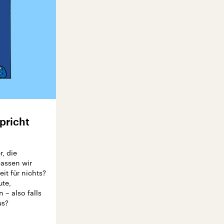
pricht
, die
passen wir
it für nichts?
ute,
 – also falls
us?