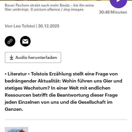
Bauer Pachom strebt nach mehr Besitz – bis ihn seine
Gier umbringt.
© picture alliance / akg-images
30:48 Minuten
Von Leo Tolstoi
|
30.12.2025
Email
Link
kopieren/teilen
Audio herunterladen
• Literatur • Tolstois Erzählung stellt eine Frage von
bedrängender Aktualität: Wohin führen uns Gier und
stetiges Wachstum? In einer Welt mit endlichen
Ressourcen betrifft die Beantwortung dieser Frage
jeden Einzelnen von uns und die Gesellschaft im
Ganzen.