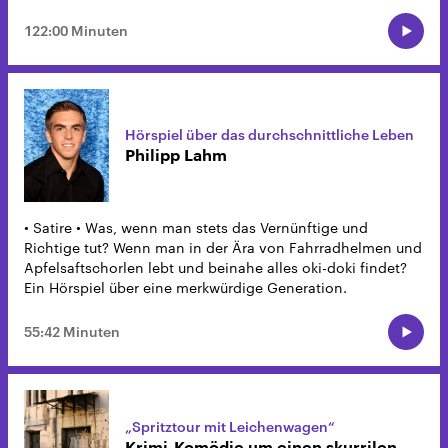
122:00 Minuten
Hörspiel über das durchschnittliche Leben
Philipp Lahm
• Satire • Was, wenn man stets das Vernünftige und
Richtige tut? Wenn man in der Ära von Fahrradhelmen und
Apfelsaftschorlen lebt und beinahe alles oki-doki findet?
Ein Hörspiel über eine merkwürdige Generation.
55:42 Minuten
„Spritztour mit Leichenwagen“
Krimi-Komödie um einen skurrilen