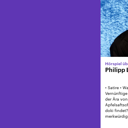
Hörspiel üb
Philipp
• Satire • 
Vernünftige
der Ära vo
Apfelsaftsc
doki findet?
merkwürdig