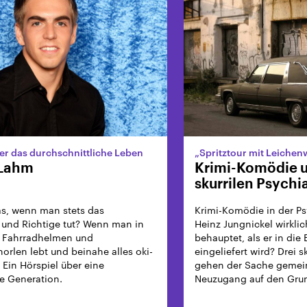
er das durchschnittliche Leben
„Spritztour mit Leiche
 Lahm
Krimi-Komödie 
skurrilen Psychi
Was, wenn man stets das
Krimi-Komödie in der Psyc
 und Richtige tut? Wenn man in
Heinz Jungnickel wirklic
n Fahrradhelmen und
behauptet, als er in die
horlen lebt und beinahe alles oki-
eingeliefert wird? Drei s
 Ein Hörspiel über eine
gehen der Sache geme
e Generation.
Neuzugang auf den Gru