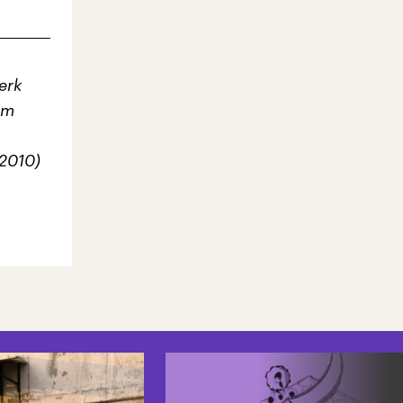
erk
em
 2010)