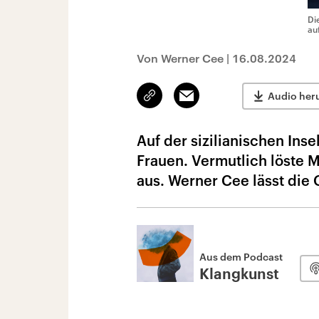
Di
au
Von Werner Cee
|
16.08.2024
Link
Email
Audio her
kopieren/teilen
Auf der sizilianischen Inse
Frauen. Vermutlich löste M
aus. Werner Cee lässt die
Aus dem Podcast
Klangkunst