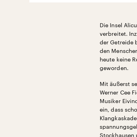
Die Insel Ali
verbreitet. In
der Getreide b
den Menschen 
heute keine R
geworden.
Mit äußerst 
Werner Cee F
Musiker Eivin
ein, dass sch
Klangkaskaden
spannungsgel
Stockhausen 