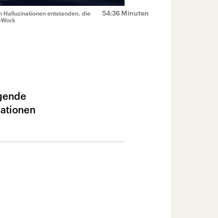
54:36 Minuten
h Halluzinationen entstanden, die
t-Work
egende
nationen