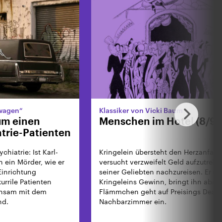
nwagen“
Klassiker von Vicki Baum
um einen
Menschen im Hotel (8/9)
atrie-Patienten
hiatrie: Ist Karl-
Kringelein übersteht den Herzanfall.
h ein Mörder, wie er
versucht verzweifelt Geld aufzutreib
 Einrichtung
seiner Geliebten nachzureisen. Er e
kurrile Patienten
Kringeleins Gewinn, bringt ihn aber 
insam mit dem
Flämmchen geht auf Preisings Deal f
nd.
Nachbarzimmer ein.