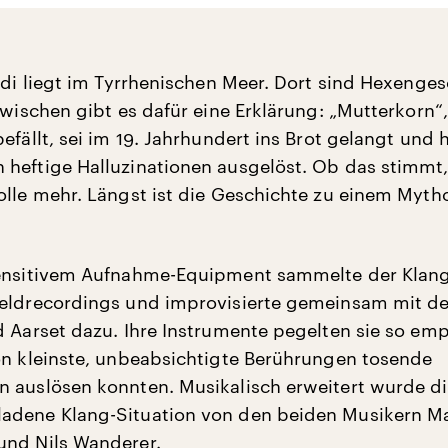
cudi liegt im Tyrrhenischen Meer. Dort sind Hexenge
zwischen gibt es dafür eine Erklärung: „Mutterkorn“, 
efällt, sei im 19. Jahrhundert ins Brot gelangt und 
heftige Halluzinationen ausgelöst. Ob das stimmt, 
olle mehr. Längst ist die Geschichte zu einem Myth
sensitivem Aufnahme-Equipment sammelte der Klang
ieldrecordings und improvisierte gemeinsam mit d
d Aarset dazu. Ihre Instrumente pegelten sie so emp
on kleinste, unbeabsichtigte Berührungen tosende
 auslösen konnten. Musikalisch erweitert wurde d
adene Klang-Situation von den beiden Musikern M
und Nils Wanderer.