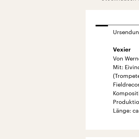
Ursendu
Vexier
Von Wern
Mit: Eivi
(Trompete
Fieldreco
Kompositi
Produktio
Länge: ca