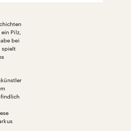
schichten
ein Pilz,
habe bei
spielt
os
künstler
em
findlich
iese
arkus