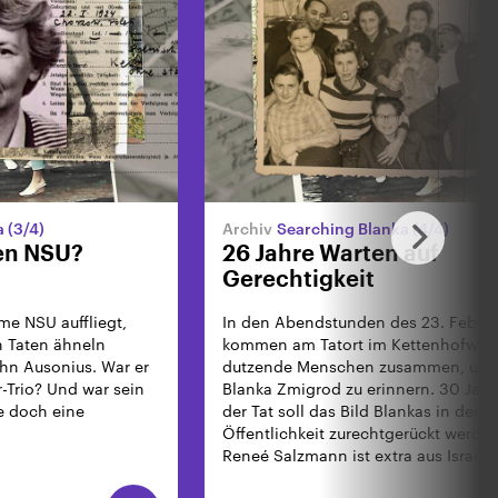
 (3/4)
Searching Blanka (4/4)
den NSU?
26 Jahre Warten auf
Gerechtigkeit
me NSU auffliegt,
In den Abendstunden des 23. Febru
n Taten ähneln
kommen am Tatort im Kettenhofweg
hn Ausonius. War er
dutzende Menschen zusammen, um 
r-Trio? Und war sein
Blanka Zmigrod zu erinnern. 30 Jah
e doch eine
der Tat soll das Bild Blankas in der
Öffentlichkeit zurechtgerückt werde
Reneé Salzmann ist extra aus Israel
angereist. Nach 30 Jahren Ungewissh