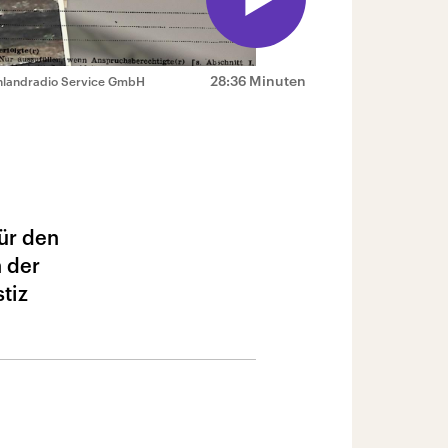
28:36 Minuten
hlandradio Service GmbH
für den
 der
tiz