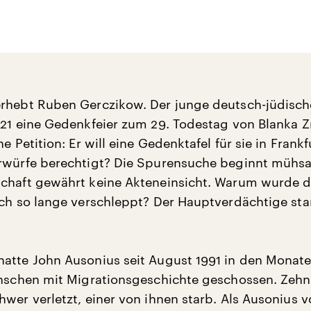
rhebt Ruben Gerczikow. Der junge deutsch-jüdische
021 eine Gedenkfeier zum 29. Todestag von Blanka 
ne Petition: Er will eine Gedenktafel für sie in Frankf
rwürfe berechtigt? Die Spurensuche beginnt mühs
chaft gewährt keine Akteneinsicht. Warum wurde d
ich so lange verschleppt? Der Hauptverdächtige st
atte John Ausonius seit August 1991 in den Monate
enschen mit Migrationsgeschichte geschossen. Zehn
hwer verletzt, einer von ihnen starb. Als Ausonius v