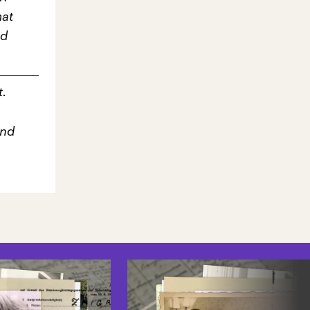
mat
nd
t.
und