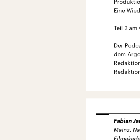
Produkti
Eine Wie
Teil 2 am
Der Podca
dem Argo
Redaktion
Redaktion
Fabian J
Mainz. Na
Filmakad