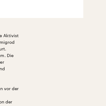
 Aktivist
Zmigrod
urt.
am. Die
er
and
n vor der
on der