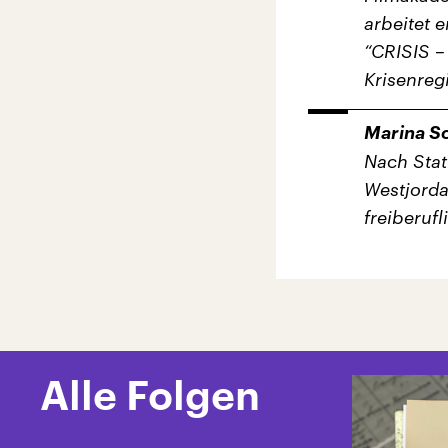
arbeitet 
“CRISIS – 
Krisenregi
Marina S
Nach Stat
Westjorda
freiberufl
Alle Folgen