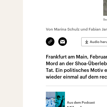
Se
Von Marina Schulz und Fabian Ja
Link
Email
Audio her
kopieren/teilen
Frankfurt am Main, Februar
Mord an der Shoa-Überlebe
Tat. Ein politisches Motiv 
wieder einmal auf dem re
Aus dem Podcast