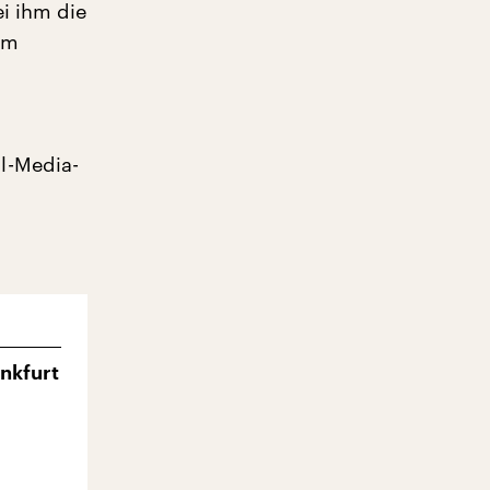
i ihm die
em
l-Media-
ankfurt