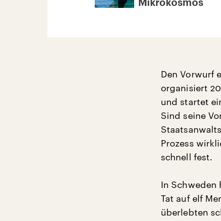
Mikrokosmos
Den Vorwurf e
organisiert 2
und startet ei
Sind seine Vo
Staatsanwalts
Prozess wirkl
schnell fest.
In Schweden h
Tat auf elf M
überlebten sc