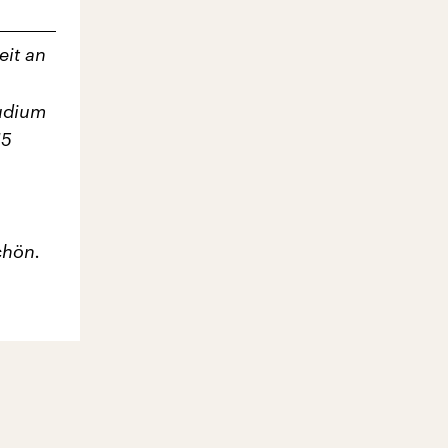
eit an
tudium
15
chön.