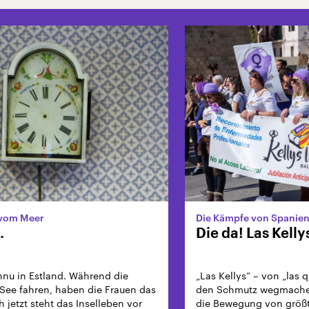
 vom Meer
Die Kämpfe von Spanien
.
Die da! Las Kelly
ihnu in Estland. Während die
„Las Kellys“ – von „las q
See fahren, haben die Frauen das
den Schmutz wegmachen
 jetzt steht das Inselleben vor
die Bewegung von größt