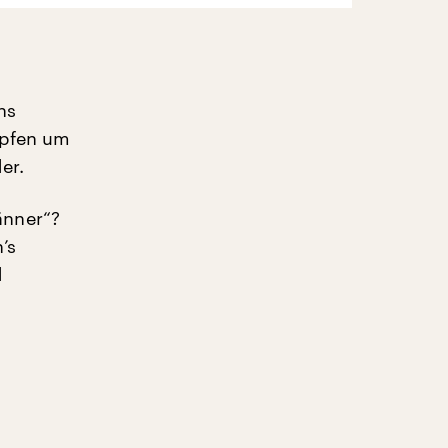
ns
mpfen um
er.
änner“?
’s
d