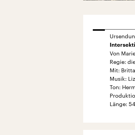
Ursendu
Intersekt
Von Marie
Regie: di
Mit: Brit
Musik: Li
Ton: Her
Produktio
Länge: 54