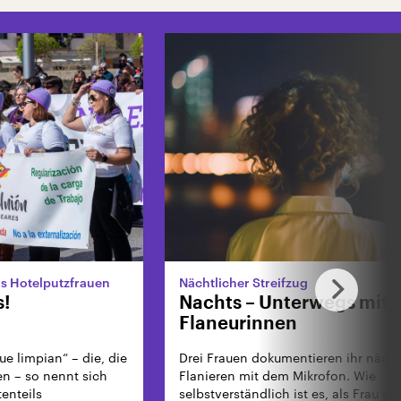
s Hotelputzfrauen
Nächtlicher Streifzug
s!
Nachts – Unterwegs mit d
Flaneurinnen
ue limpian“ – die, die
Drei Frauen dokumentieren ihr nächt
 – so nennt sich
Flanieren mit dem Mikrofon. Wie
enteils
selbstverständlich ist es, als Frau na