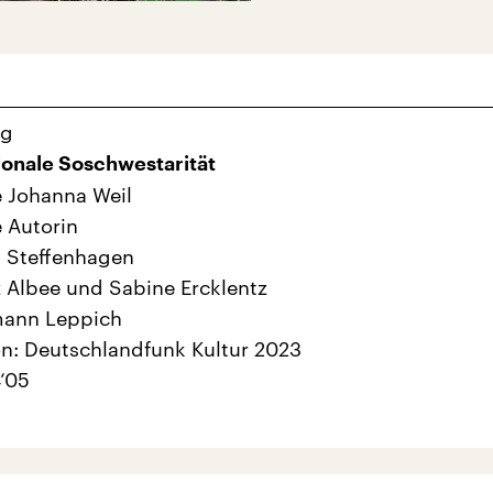
ng
ionale Soschwestarität
 Johanna Weil
e Autorin
ta Steffenhagen
z Albee und Sabine Ercklentz
mann Leppich
n: Deutschlandfunk Kultur 2023
‘05