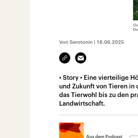
Om
De
Von Serotonin
|
18.06.2025
Link
Email
kopieren/teilen
• Story • Eine vierteilige
und Zukunft von Tieren in
das Tierwohl bis zu den p
Landwirtschaft.
Aus dem Podcast