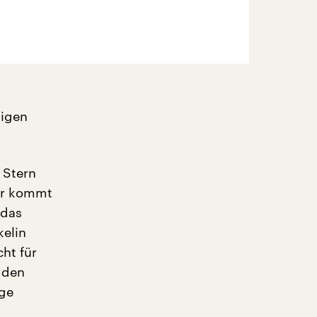
tigen
 Stern
er kommt
 das
kelin
ht für
 den
nge