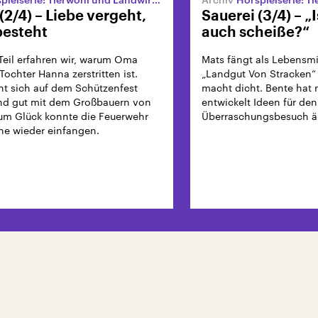
(2/4) – Liebe vergeht,
Sauerei (3/4) – „I
besteht
auch scheiße?“
Teil erfahren wir, warum Oma
Mats fängt als Lebensmi
Tochter Hanna zerstritten ist.
„Landgut Von Stracken“ 
ht sich auf dem Schützenfest
macht dicht. Bente hat 
nd gut mit dem Großbauern von
entwickelt Ideen für den
um Glück konnte die Feuerwehr
Überraschungsbesuch än
ne wieder einfangen.