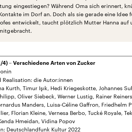
tung eingestiegen? Während Oma sich erinnert, kn
Kontakte im Dorf an. Doch als sie gerade eine Idee f
ofes entwickelt, taucht plötzlich Mutter Hanna auf 
mitgebracht.
1/4) – Verschiedene Arten von Zucker
tonin
 Realisation: die Autor:innen
ina Kurth, Timur Işık, Hedi Kriegeskotte, Johannes S
hilipp, Oliver Siebeck, Werner Lustig, Rainer Reiners
ernardus Manders, Luisa-Céline Gaffron, Friedhelm P
lier, Florian Kleine, Vernesa Berbo, Tucké Royale, Te
Kenda Hmeidan, Vidina Popov
n: Deutschlandfunk Kultur 2022