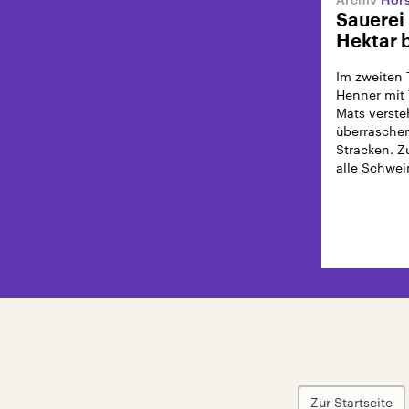
Sauerei 
Hektar 
Im zweiten 
Henner mit 
Mats verste
überrasche
Stracken. Z
alle Schwei
Zur Startseite