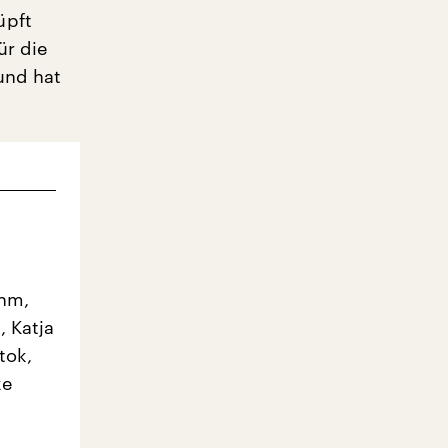
üpft
ür die
und hat
uhm,
, Katja
tok,
ke