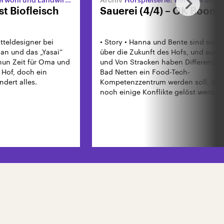
st Biofleisch
Sauerei (4/4) – OK Boome
tteldesigner bei
• Story • Hanna und Bente sind sich 
an und das „Yasai“
über die Zukunft des Hofs, und auch
nun Zeit für Oma und
und Von Stracken haben Differenze
 Hof, doch ein
Bad Netten ein Food-Tech-
dert alles.
Kompetenzzentrum werden soll, mü
noch einige Konflikte gelöst werden