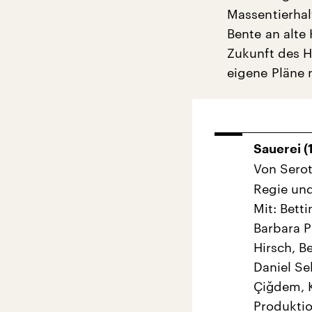
Massentierhal
Bente an alte 
Zukunft des H
eigene Pläne 
Sauerei (
Von Sero
Regie und
Mit: Bett
Barbara P
Hirsch, B
Daniel Sel
Çiğdem, 
Produktio