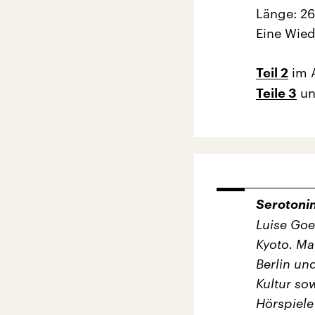
Länge: 26
Eine Wied
im 
Teil 2
u
Teile 3
Serotoni
Luise Goe
Kyoto. Mat
Berlin un
Kultur so
Hörspiele