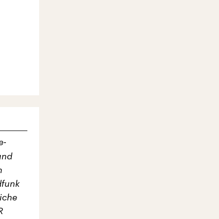
e-
und
n
dfunk
iche
R