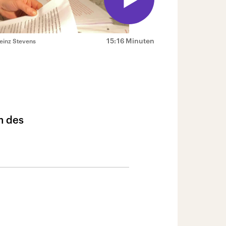
15:16 Minuten
einz Stevens
m des