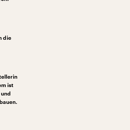
h die
ellerin
em ist
r und
nbauen.