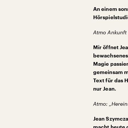
An einem sonn
Hörspielstudi
Atmo Ankunft
Mir öffnet Je
bewachsenes B
Magie passie
gemeinsam mit
Text für das 
nur Jean.
Atmo: „Herein
Jean Szymczak
macht heute d