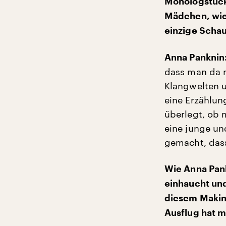
Monologstück.
Mädchen, wie 
einzige Schau
Anna Panknin
dass man da n
Klangwelten 
eine Erzählung
überlegt, ob 
eine junge und
gemacht, dass
Wie Anna Pan
einhaucht und
diesem Makin
Ausflug hat m