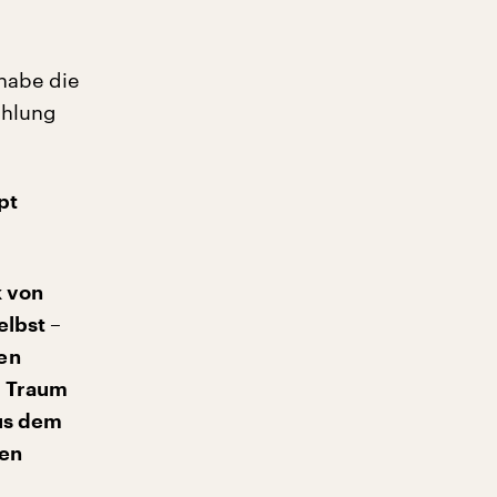
 habe die
ählung
pt
k von
elbst –
en
n Traum
aus dem
ren