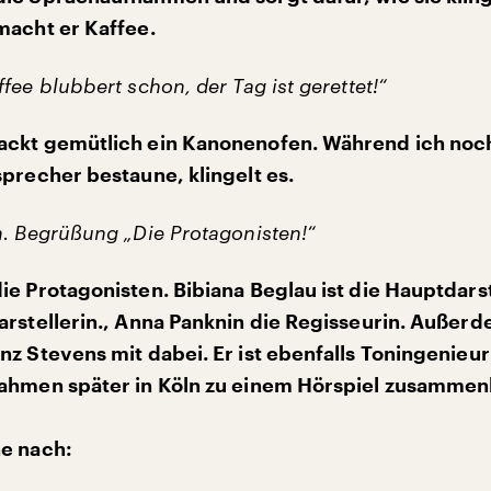
macht er Kaffee.
fee blubbert schon, der Tag ist gerettet!“
ackt gemütlich ein Kanonenofen. Während ich noc
sprecher bestaune, klingelt es.
n. Begrüßung „Die Protagonisten!“
ie Protagonisten. Bibiana Beglau ist die Hauptdarst
arstellerin., Anna Panknin die Regisseurin. Außerd
nz Stevens mit dabei. Er ist ebenfalls Toningenieu
nahmen später in Köln zu einem Hörspiel zusamme
he nach: