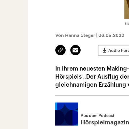
Bi
Von Hanna Steger
|
06.05.2022
Link
Email
Audio her
kopieren/teilen
In ihrem neuesten Making-
Hörspiels „Der Ausflug de
gleichnamigen Erzählung v
Aus dem Podcast
Hörspielmagazi