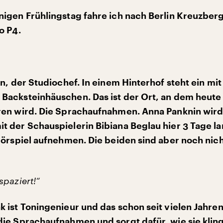
igen Frühlingstag fahre ich nach Berlin Kreuzberg
o P4.
an, der Studiochef. In einem Hinterhof steht ein mit
acksteinhäuschen. Das ist der Ort, an dem heute
ren wird. Die Sprachaufnahmen. Anna Panknin wir
 der Schauspielerin Bibiana Beglau hier 3 Tage l
Hörspiel aufnehmen. Die beiden sind aber noch nich
spaziert!“
 ist Toningenieur und das schon seit vielen Jahren
ie Sprachaufnahmen und sorgt dafür, wie sie klin