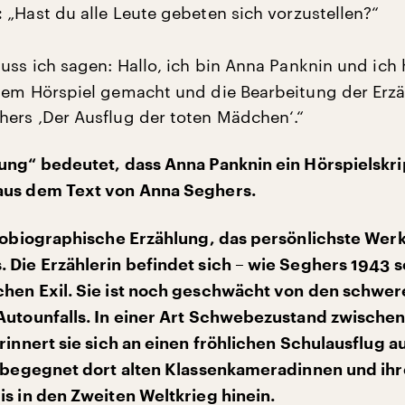
„Hast du alle Leute gebeten sich vorzustellen?“
:
uss ich sagen: Hallo, ich bin Anna Panknin und ich
sem Hörspiel gemacht und die Bearbeitung der Erz
ers ‚Der Ausflug der toten Mädchen‘.“
ung“ bedeutet, dass Anna Panknin ein Hörspielskri
aus dem Text von Anna Seghers.
utobiographische Erzählung, das persönlichste Wer
 Die Erzählerin befindet sich – wie Seghers 1943 s
hen Exil. Sie ist noch geschwächt von den schwer
Autounfalls. In einer Art Schwebezustand zwische
erinnert sie sich an einen fröhlichen Schulausflug 
e begegnet dort alten Klassenkameradinnen und ih
is in den Zweiten Weltkrieg hinein.