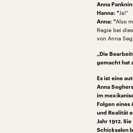
Anna Panknin
Ja!“
Hanna: "
Also m
Anna: "
Regie bei die
von Anna Segh
„Die Bearbeit
gemacht hat 
Es ist eine a
Anna Seghers.
im mexikanisc
Folgen eines 
und Realität 
Jahr 1912. Si
Schicksalen b