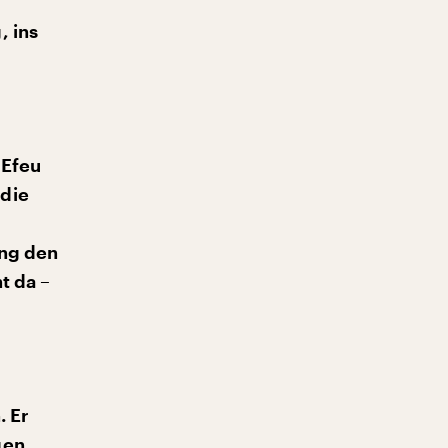
, ins
 Efeu
 die
d
ang den
t da –
. Er
gen.