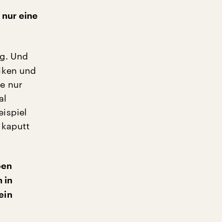
 nur eine
ng. Und
iken und
e nur
al
ispiel
t kaputt
ben
 in
ein