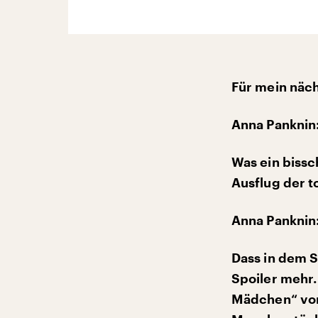
Für mein näch
Anna Panknin
Was ein bissch
Ausflug der t
Anna Panknin
Dass in dem S
Spoiler mehr.
Mädchen“ von 