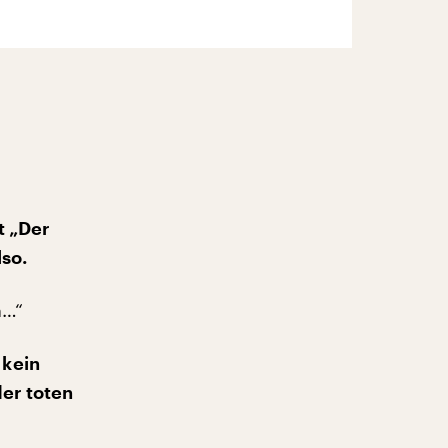
t „Der
lso.
h…“
 kein
der toten