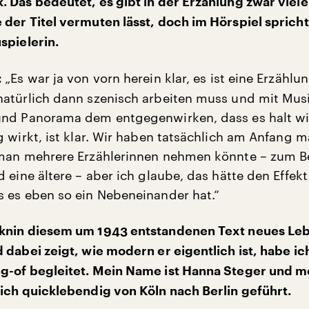
 Das bedeutet, es gibt in der Erzählung zwar viele
der Titel vermuten lässt, doch im Hörspiel spricht
spielerin.
„Es war ja von vorn herein klar, es ist eine Erzählu
:
atürlich dann szenisch arbeiten muss und mit Mus
und Panorama dem entgegenwirken, dass es halt wi
 wirkt, ist klar. Wir haben tatsächlich am Anfang m
man mehrere Erzählerinnen nehmen könnte – zum Be
 eine ältere – aber ich glaube, das hätte den Effek
 es eben so ein Nebeneinander hat.“
knin diesem um 1943 entstandenen Text neues Le
 dabei zeigt, wie modern er eigentlich ist, habe ich
g-of begleitet. Mein Name ist Hanna Steger und m
ich quicklebendig von Köln nach Berlin geführt.