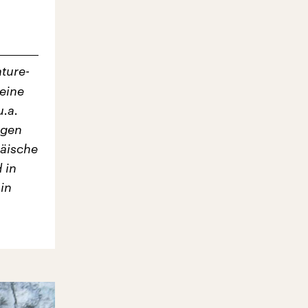
ature-
eine
u.a.
ogen
päische
 in
in