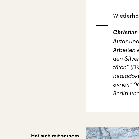
Wiederhol
Christian
Autor und
Arbeiten 
den Silve
töten“ (D
Radiodoku
Syrien“ (
Berlin un
Hat sich mit seinem