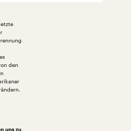
letzte
r
ntrennung
es
von den
en
erikaner
rändern.
n uns zu