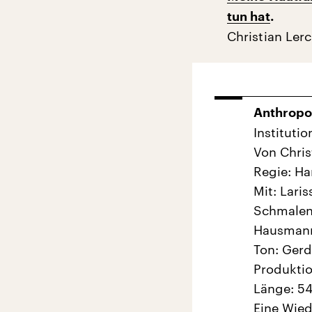
tun hat
.
Christian Ler
Anthropo
Instituti
Von Chris
Regie: H
Mit: Lari
Schmalenb
Hausman
Ton: Ger
Produktio
Länge: 54
Eine Wie