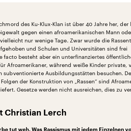
chmord des Ku-Klux-Klan ist über 40 Jahre her, der 
zeigewalt gegen einen afroamerikanischen Mann ode
vielleicht nur wenige Tage. Zwar wurde die Rasse
fgehoben und Schulen und Universitäten sind frei
 facto besteht aber ein unterfinanziertes öffentlich
ür Afroamerikaner, während weiße Kinder private, 
n subventionierte Ausbildungsstätten besuchen. D
Folgen der Konstruktion von „Rassen“ sind Afroam
liefert. Gesetze werden nicht ausreichen, dies zu ve
t Christian Lerch
be tut weh. Was Rassismus mit jedem Einzelnen vo