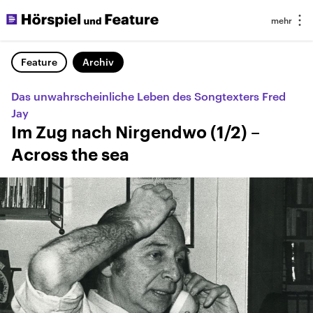
Feature
Archiv
Das unwahrscheinliche Leben des Songtexters Fred
Jay
Im Zug nach Nirgendwo (1/2) –
Across the sea