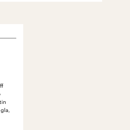
ff
o
tin
gla,