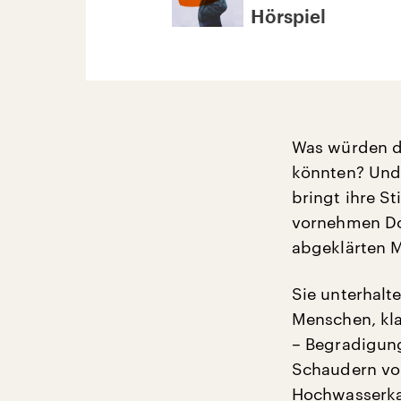
Hörspiel
Was würden di
könnten? Und 
bringt ihre S
vornehmen Don
abgeklärten M
Sie unterhalte
Menschen, kla
– Begradigun
Schaudern vo
Hochwasserkat