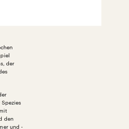
echen
piel
s, der
des
der
r Spezies
mit
d den
mer und -