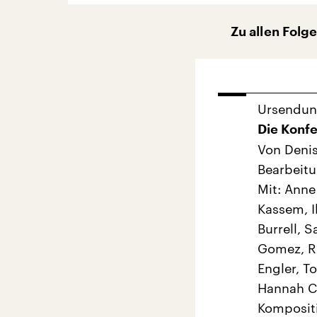
Zu allen Folg
Ursendu
Die Konfe
Von Deni
Bearbeitu
Mit: Anne
Kassem, Il
Burrell, 
Gomez, Ru
Engler, T
Hannah C
Komposit