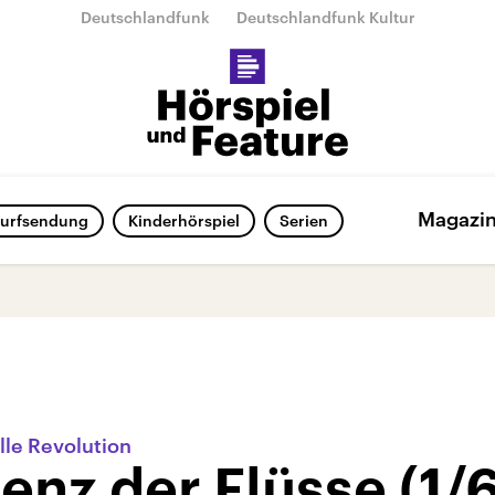
Deutschlandfunk
Deutschlandfunk Kultur
Magazi
urfsendung
Kinderhörspiel
Serien
lle Revolution
enz der Flüsse (1/6