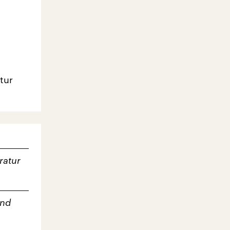
tur
ratur
und