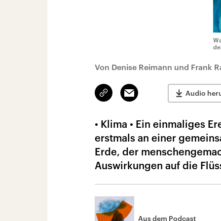
Wa
de
Von Denise Reimann und Frank R
Link
Email
Audio her
kopieren/teilen
• Klima • Ein einmaliges E
erstmals an einer gemeinsa
Erde, der menschengemac
Auswirkungen auf die Flüs
Aus dem Podcast