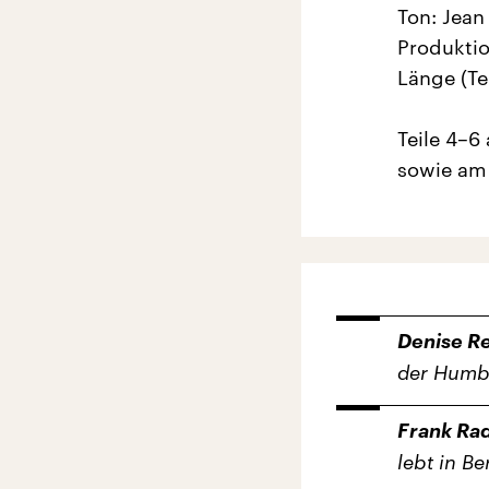
Ton: Jea
Produktio
Länge (Te
Teile 4–6
sowie am 
Denise R
der Humbo
Frank Ra
lebt in Ber