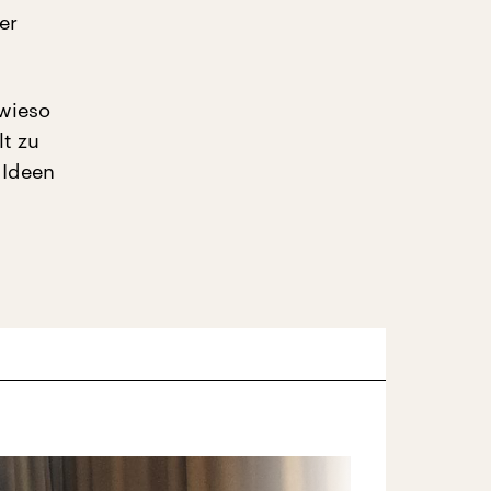
er
owieso
lt zu
 Ideen