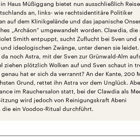
 in Haus Müßiggang bietet nun ausschließlich Reis
schlands an, links- wie rechtsidentitäre Politiker
n auf dem Klinikgelände und das japanische Onsen 
hes „Archäon“ umgewandelt worden. Clawdia, die s
iolet Smith entpuppt, sucht Zuflucht bei Sven und 
n und ideologischen Zwänge, unter denen sie leidet.
 da noch Astra, mit der Sven zur Grünwald-Alm aufs
l ziehen plötzlich Wolken auf und Sven schaut in t
s genau hat er sich da verrannt? An der Kante, 200 
sten Grund, rettet ihn Astra vor dem Unglück. Ab
éance im Rauchersalon statt, bei der Clawdia als M
 Sitzung wird jedoch von Reinigungskraft Abeni
 die ein Voodoo-Ritual durchführt.