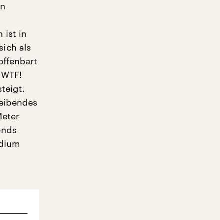
en
ist in
ich als
offenbart
 WTF!
teigt.
reibendes
Meter
ends
edium