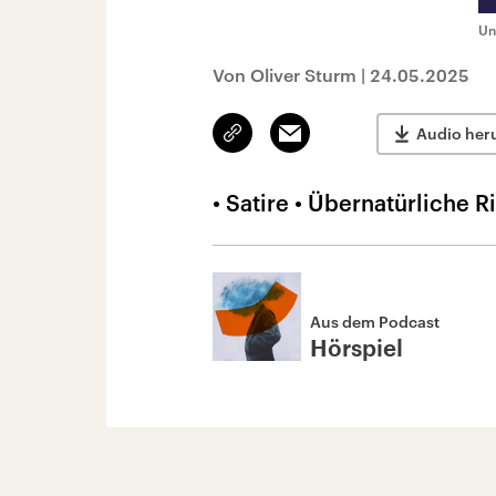
Un
Von Oliver Sturm
|
24.05.2025
Link
Email
Audio her
kopieren/teilen
• Satire • Übernatürliche R
Aus dem Podcast
Hörspiel