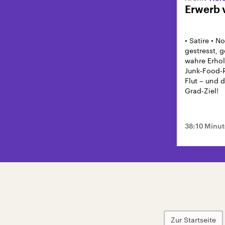
Erwerb 
• Satire • 
gestresst, g
wahre Erhol
Junk-Food-R
Flut – und 
Grad-Ziel!
38:10 Minu
Zur Startseite