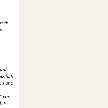
usch,
.m.
 und
nschaft
lin und
“ von
h F.