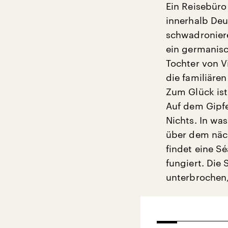
Ein Reisebüro
innerhalb Deut
schwadroniere
ein germanisc
Tochter von V
die familiäre
Zum Glück ist
Auf dem Gipfe
Nichts. In wa
über dem näch
findet eine S
fungiert. Die
unterbrochen,