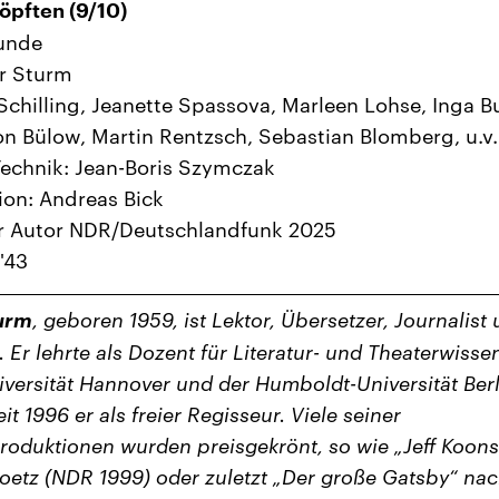
öpften (9/10)
tunde
r Sturm
Schilling, Jeanette Spassova, Marleen Lohse, Inga B
n Bülow, Martin Rentzsch, Sebastian Blomberg, u.v
echnik: Jean-Boris Szymczak
on: Andreas Bick
er Autor NDR/Deutschlandfunk 2025
'43
turm
, geboren 1959, ist Lektor, Übersetzer, Journalist
 Er lehrte als Dozent für Literatur- und Theaterwisse
iversität Hannover und der Humboldt-Universität Ber
eit 1996 er als freier Regisseur. Viele seiner
roduktionen wurden preisgekrönt, so wie „Jeff Koons
oetz (NDR 1999) oder zuletzt „Der große Gatsby“ nac