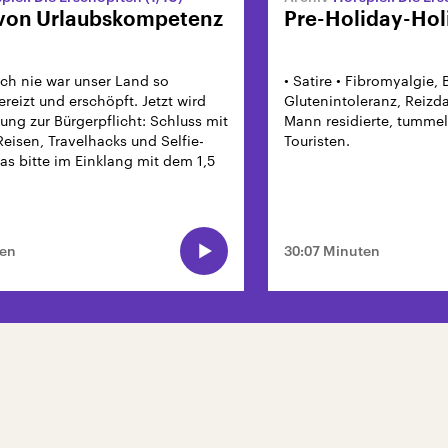
von Urlaubskompetenz
Pre-Holiday-Hol
Noch nie war unser Land so
• Satire • Fibromyalgie, 
ereizt und erschöpft. Jetzt wird
Glutenintoleranz, Reiz
ung zur Bürgerpflicht: Schluss mit
Mann residierte, tummel
eisen, Travelhacks und Selfie-
Touristen.
das bitte im Einklang mit dem 1,5
ten
30:07 Minuten