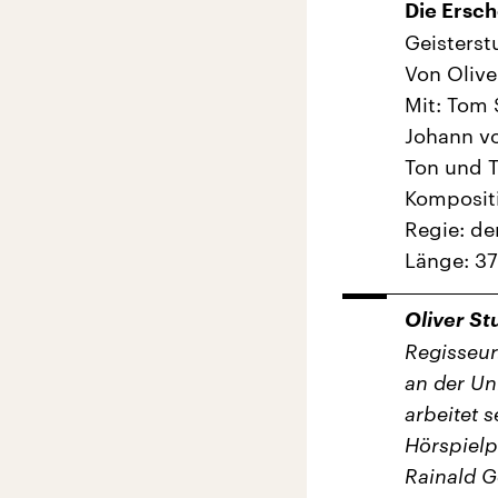
Die Ersch
Geisters
Von Olive
Mit: Tom 
Johann vo
Ton und T
Kompositi
Regie: d
Länge: 37
Oliver S
Regisseur.
an der Un
arbeitet s
Hörspielp
Rainald G