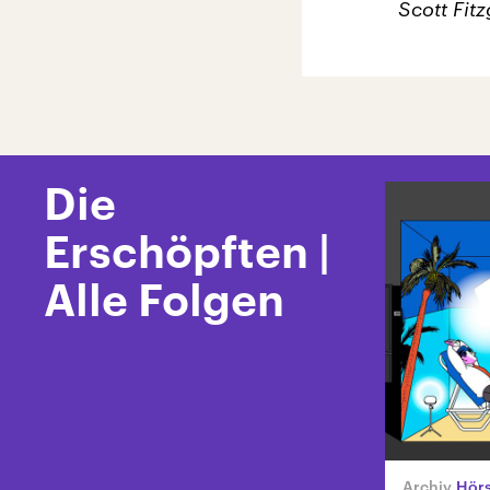
Scott Fitz
Die
Erschöpften |
Alle Folgen
Hörs