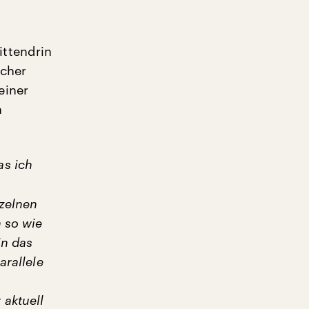
ittendrin
scher
einer
n
as ich
nzelnen
 so wie
in das
arallele
aktuell