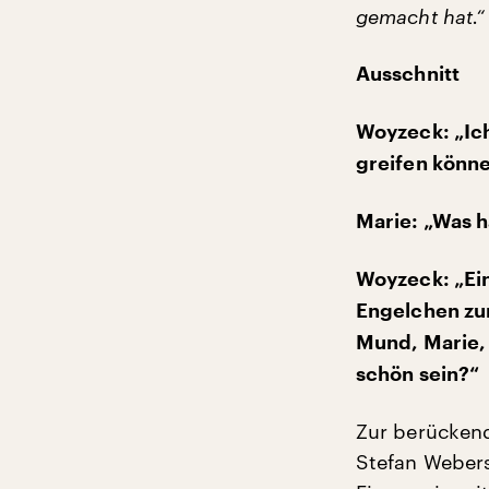
gemacht hat.“
Ausschnitt
Woyzeck: „Ich
greifen könne
Marie: „Was h
Woyzeck: „Ein
Engelchen zu
Mund, Marie, 
schön sein?“
Zur berücken
Stefan Webers