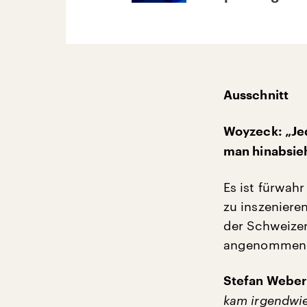
Ausschnitt
Woyzeck: „Je
man hinabsieh
Es ist fürwah
zu inszenieren
der Schweizer
angenommen
Stefan Webe
kam irgendwie