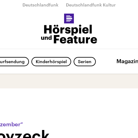
Deutschlandfunk
Deutschlandfunk Kultur
Magazi
urfsendung
Kinderhörspiel
Serien
ezember“
oyzeck