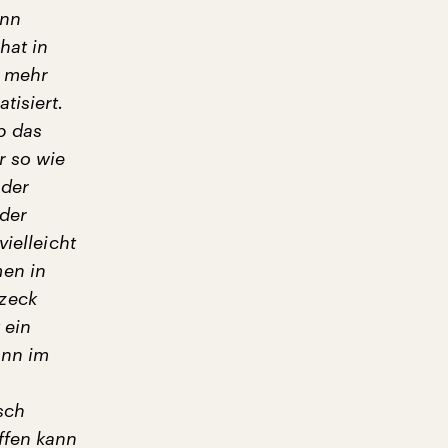
ann
hat in
e mehr
tisiert.
b das
r so wie
 der
der
ielleicht
men in
zeck
 ein
ann im
sch
ffen kann