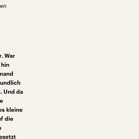
ben
r. War
 hin
emand
eundlich
z. Und da
ne
s kleine
f die
n
esetzt