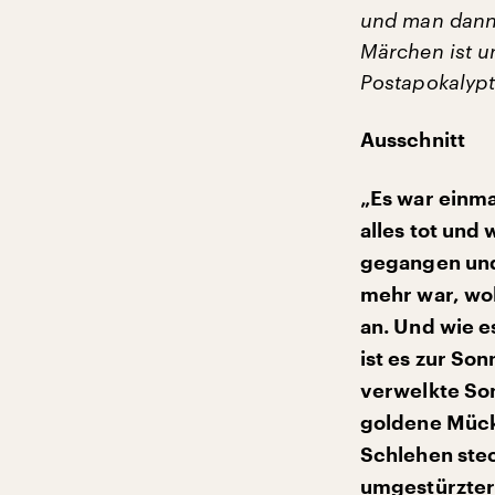
und man dann s
Märchen ist u
Postapokalypt
Ausschnitt
„Es war einma
alles tot und 
gegangen und 
mehr war, wol
an. Und wie e
ist es zur So
verwelkte So
goldene Mücke
Schlehen stec
umgestürzter 