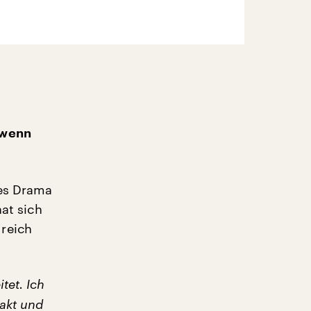
 wenn
nes Drama
hat sich
reich
tet. Ich
takt und