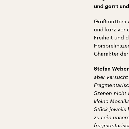
und gerrt und 
Großmutters v
und kurz vor 
Freiheit und 
Hörspielinsze
Charakter der
Stefan Webe
aber versucht
Fragmentarisch
Szenen nicht 
kleine Mosaiks
Stück jeweils 
zu sein unser
fragmentarisc