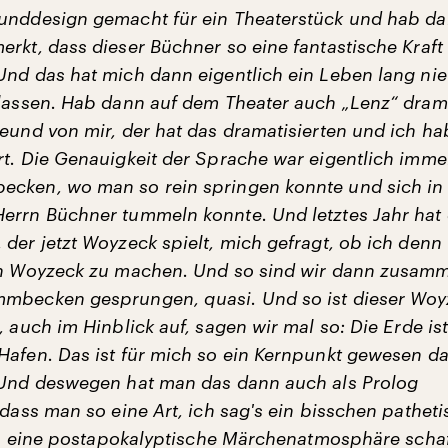
unddesign gemacht für ein Theaterstück und hab d
rkt, dass dieser Büchner so eine fantastische Kraft 
Und das hat mich dann eigentlich ein Leben lang ni
elassen. Hab dann auf dem Theater auch „Lenz“ drama
reund von mir, der hat das dramatisierten und ich ha
rt. Die Genauigkeit der Sprache war eigentlich imme
cken, wo man so rein springen konnte und sich in
errn Büchner tummeln konnte. Und letztes Jahr hat 
der jetzt Woyzeck spielt, mich gefragt, ob ich denn v
en Woyzeck zu machen. Und so sind wir dann zusam
mbecken gesprungen, quasi. Und so ist dieser Woy
, auch im Hinblick auf, sagen wir mal so: Die Erde ist
Hafen. Das ist für mich so ein Kernpunkt gewesen d
 Und deswegen hat man das dann auch als Prolog
 dass man so eine Art, ich sag's ein bisschen patheti
tzt, eine postapokalyptische Märchenatmosphäre scha