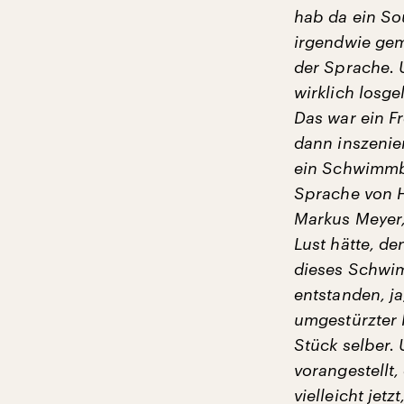
hab da ein So
irgendwie geme
der Sprache. 
wirklich losg
Das war ein F
dann inszenie
ein Schwimmbe
Sprache von H
Markus Meyer, 
Lust hätte, d
dieses Schwim
entstanden, ja
umgestürzter 
Stück selber.
vorangestellt,
vielleicht je