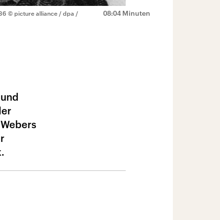
08:04 Minuten
836
© picture alliance / dpa /
 und
der
n Webers
r
.