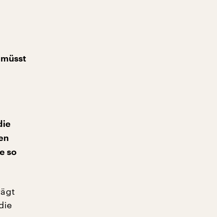
 müsst
die
en
e so
rägt
die