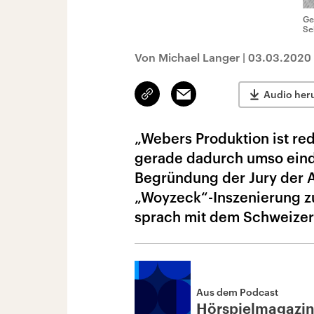
Ge
Se
Von Michael Langer
|
03.03.2020
Link
Email
Audio her
kopieren/teilen
„Webers Produktion ist red
gerade dadurch umso eindr
Begründung der Jury der A
„Woyzeck“-Inszenierung z
sprach mit dem Schweizer
Aus dem Podcast
Hörspielmagazi