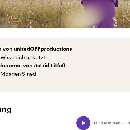
en von unitedOFFproductions
: Was mich ankotzt…
es amoi von Astrid Litfaß
: Moanen'S ned
ung
02:15 Minuten
19