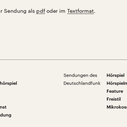
ur Sendung als
pdf
oder im
Textformat
.
Sendungen des
Hörspiel
hörspiel
Deutschlandfunk
Hörspiel
Feature
Freistil
nst
Mikroko
ndung