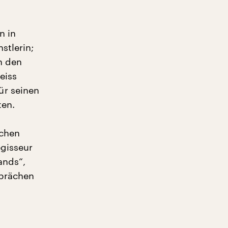
n in
stlerin;
n den
eiss
ür seinen
ten.
schen
egisseur
ands“,
sprächen