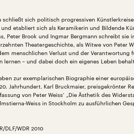
 schließt sich politisch progressiven Künstlerkreise
und etabliert sich als Keramikerin und Bildende Kün
ss, Peter Brook und Ingmar Bergmann schreibt sie i
rzehnten Theatergeschichte, als Witwe von Peter W
dem menschlichen Verlust und der Verantwortung f
n lernen – und dabei doch ein eigenes Leben behal
Leben zur exemplarischen Biographie einer europäi
 20. Jahrhundert. Karl Bruckmaier, preisgekrönter R
lfassung von Peter Weiss‘ „Die Ästhetik des Widerst
almstierna-Weiss in Stockholm zu ausführlichen Ge
R/DLF/WDR 2010