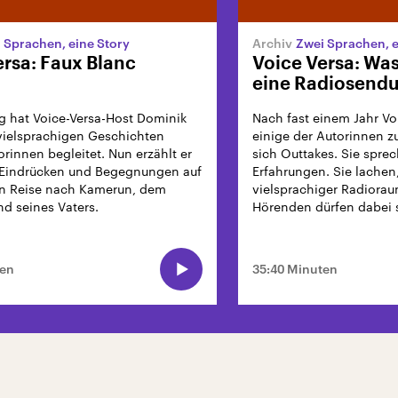
 Sprachen, eine Story
Zwei Sprachen, e
ersa: Faux Blanc
Voice Versa: Was
eine Radiosend
ng hat Voice-Versa-Host Dominik
Nach fast einem Jahr Vo
 vielsprachigen Geschichten
einige der Autorinnen 
orinnen begleitet. Nun erzählt er
sich Outtakes. Sie sprec
n Eindrücken und Begegnungen auf
Erfahrungen. Sie lachen,
en Reise nach Kamerun, dem
vielsprachiger Radiorau
nd seines Vaters.
Hörenden dürfen dabei 
ten
35:40 Minuten