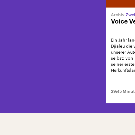
Zwei
Voice V
Ein Jahr la
Djialeu die
unserer Aut
selbst: vo
seiner erst
Herkunftsla
29:45 Minu