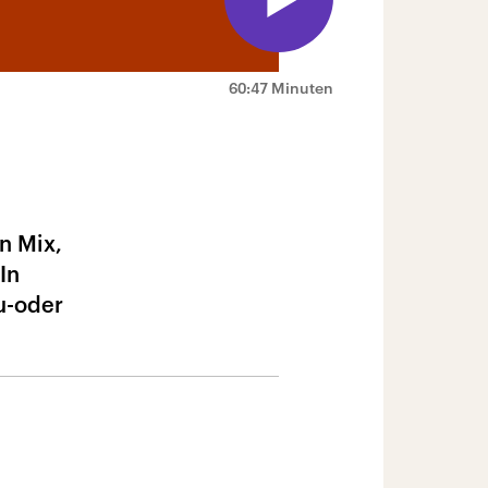
60:47 Minuten
n Mix,
In
u-oder