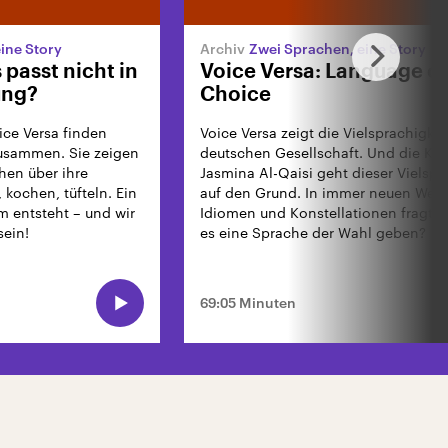
ine Story
Zwei Sprachen, eine Story
 passt nicht in
Voice Versa: Language of
ung?
Choice
ice Versa finden
Voice Versa zeigt die Vielsprachigkei
zusammen. Sie zeigen
deutschen Gesellschaft. Und die Kün
hen über ihre
Jasmina Al-Qaisi geht dieser Vielspr
 kochen, tüfteln. Ein
auf den Grund. In immer neuen Wen
m entsteht – und wir
Idiomen und Konstellationen fragt s
sein!
es eine Sprache der Wahl geben?
69:05 Minuten