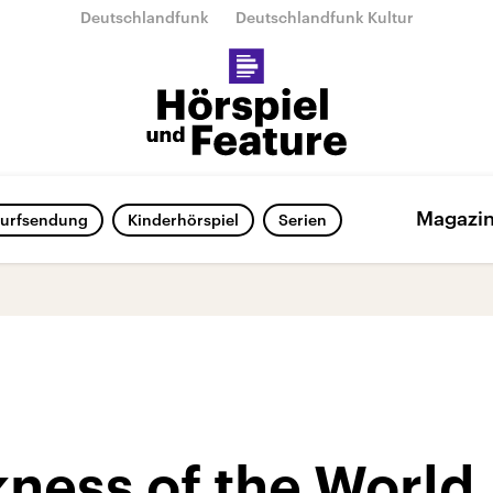
Deutschlandfunk
Deutschlandfunk Kultur
Magazi
urfsendung
Kinderhörspiel
Serien
kness of the World