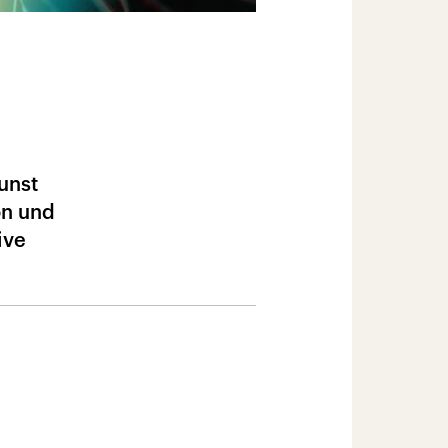
unst
on und
ive