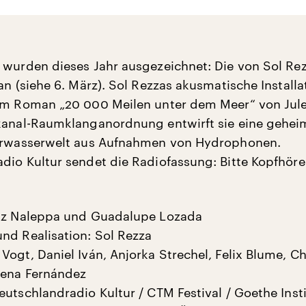
 wurden dieses Jahr ausgezeichnet: Die von Sol Re
an (siehe 6. März). Sol Rezzas akusmatische Installa
em Roman „20 000 Meilen unter dem Meer“ von Jule
kanal-Raumklanganordnung entwirft sie eine geheim
terwasserwelt aus Aufnahmen von Hydrophonen.
dio Kultur sendet die Radiofassung: Bitte Kopfhöre
ötz Naleppa und Guadalupe Lozada
nd Realisation: Sol Rezza
ogt, Daniel Iván, Anjorka Strechel, Felix Blume, Ch
rena Fernández
utschlandradio Kultur / CTM Festival / Goethe Insti