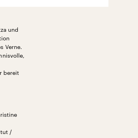
zza und
tion
s Verne.
nisvolle,
r bereit
ristine
tut /