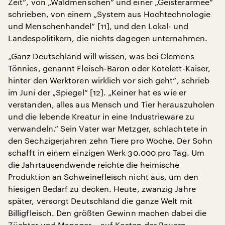
Zeit“, von „Waldmenschen“ und einer „Geisterarmee“
schrieben, von einem „System aus Hochtechnologie
und Menschenhandel“ [11], und den Lokal- und
Landespolitikern, die nichts dagegen unternahmen.
„Ganz Deutschland will wissen, was bei Clemens
Tönnies, genannt Fleisch-Baron oder Kotelett-Kaiser,
hinter den Werktoren wirklich vor sich geht“, schrieb
im Juni der „Spiegel“ [12]. „Keiner hat es wie er
verstanden, alles aus Mensch und Tier herauszuholen
und die lebende Kreatur in eine Industrieware zu
verwandeln.“ Sein Vater war Metzger, schlachtete in
den Sechzigerjahren zehn Tiere pro Woche. Der Sohn
schafft in einem einzigen Werk 30.000 pro Tag. Um
die Jahrtausendwende reichte die heimische
Produktion an Schweinefleisch nicht aus, um den
hiesigen Bedarf zu decken. Heute, zwanzig Jahre
später, versorgt Deutschland die ganze Welt mit
Billigfleisch. Den größten Gewinn machen dabei die
Züchter und Manager – auf Kosten der Bauern,