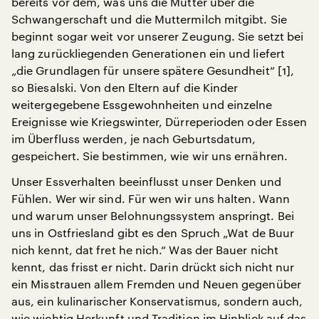
bereits vor dem, was uns die Mutter über die
Schwangerschaft und die Muttermilch mitgibt. Sie
beginnt sogar weit vor unserer Zeugung. Sie setzt bei
lang zurückliegenden Generationen ein und liefert
„die Grundlagen für unsere spätere Gesundheit“ [1],
so Biesalski. Von den Eltern auf die Kinder
weitergegebene Essgewohnheiten und einzelne
Ereignisse wie Kriegswinter, Dürreperioden oder Essen
im Überfluss werden, je nach Geburtsdatum,
gespeichert. Sie bestimmen, wie wir uns ernähren.
Unser Essverhalten beeinflusst unser Denken und
Fühlen. Wer wir sind. Für wen wir uns halten. Wann
und warum unser Belohnungssystem anspringt. Bei
uns in Ostfriesland gibt es den Spruch „Wat de Buur
nich kennt, dat fret he nich.“ Was der Bauer nicht
kennt, das frisst er nicht. Darin drückt sich nicht nur
ein Misstrauen allem Fremden und Neuen gegenüber
aus, ein kulinarischer Konservatismus, sondern auch,
wie wichtig Herkunft und Tradition im Hinblick auf das