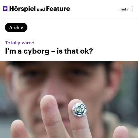
Archiv
Totally wired
I'm a cyborg – is that ok?