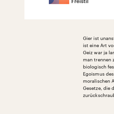
Freistil
Gier ist unans
ist eine Art v
Geiz war ja l
man trennen 
biologisch fe
Egoismus des 
moralischen A
Gesetze, die d
zurückschrau