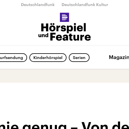
Deutschlandfunk
Deutschlandfunk Kultur
Magazi
urfsendung
Kinderhörspiel
Serien
nie genug – Von de