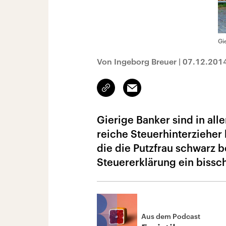
Gi
Von Ingeborg Breuer
|
07.12.201
Link
Email
kopieren/teilen
Gierige Banker sind in al
reiche Steuerhinterzieher
die die Putzfrau schwarz 
Steuererklärung ein bissch
Aus dem Podcast