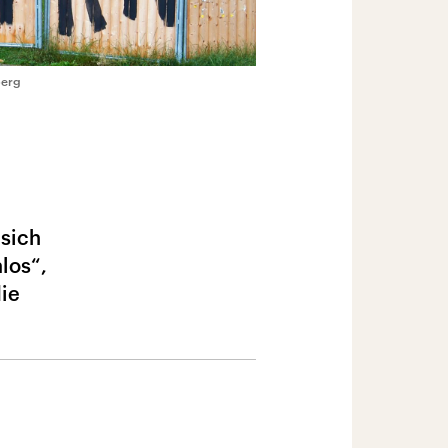
berg
 sich
los“,
die