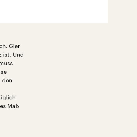
ch. Gier
z ist. Und
 muss
ise
s den
iglich
ches Maß