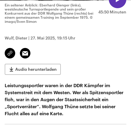
Ein seltener Anblick: Eberhard Gienger (links),
westdeutsche Turnsportlegende und sein großer
45:50 Minuten
Konkurrent aus der DDR Wolfgang Thüne (rechts) bei
einem gemeinsamen Training im September 1975.
©
imago/Sven Simon
Wulf, Dieter
|
27. Mai 2025, 19:15 Uhr
Email
Link
kopieren/teilen
Audio herunterladen
Leistungssportler waren in der DDR Kämpfer im
Systemstreit mit dem Westen. Wer als Spitzensportler
floh, war in den Augen der Staatssicherheit ein
„Sportverräter“. Wolfgang Thüne setzte bei seiner
Flucht alles auf eine Karte.