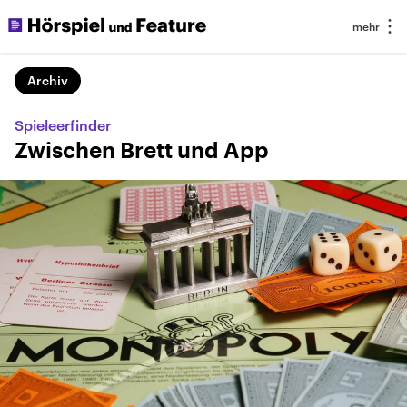
Archiv
Spieleerfinder
Zwischen Brett und App