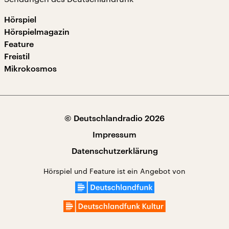
Hörspiel
Hörspielmagazin
Feature
Freistil
Mikrokosmos
© Deutschlandradio 2026
Impressum
Datenschutzerklärung
Hörspiel und Feature ist ein Angebot von