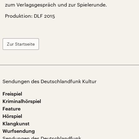
zum Verlagsgespräch und zur Spielerunde.
Produktion: DLF 2015
Zur Startseite
Sendungen des Deutschlandfunk Kultur
Freispiel
Kriminalhörspiel
Feature
Hörspiel
Klangkunst
Wurfsendung
Sendungen des Deutschlandfunk