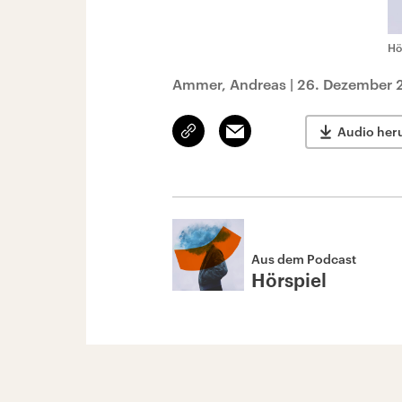
Hö
Ammer, Andreas
|
26. Dezember 
Link
Email
Audio her
kopieren/teilen
Aus dem Podcast
Hörspiel