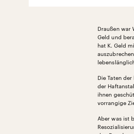
Draußen war W
Geld und bera
hat K. Geld m
auszubrechen
lebenslänglic
Die Taten der 
der Haftanstal
ihnen geschütz
vorrangige Zi
Aber was ist 
Resozialisier