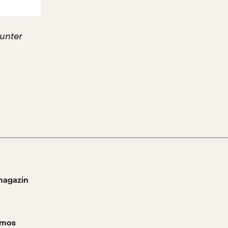
 unter
magazin
smos