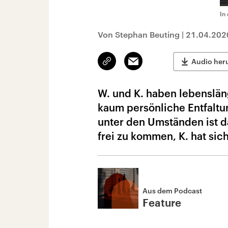
In
Von Stephan Beuting
|
21.04.202
Link
Email
Audio her
kopieren/teilen
W. und K. haben lebenslän
kaum persönliche Entfaltun
unter den Umständen ist da
frei zu kommen, K. hat sich
Aus dem Podcast
Feature