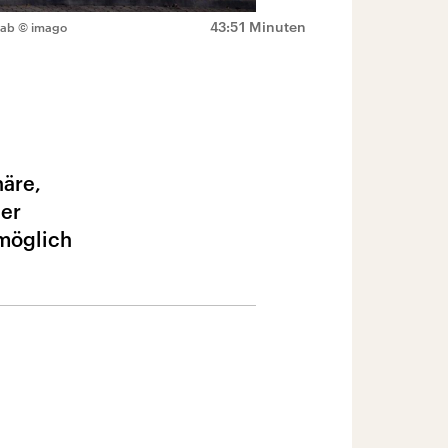
43:51 Minuten
 ab
© imago
häre,
ber
 möglich