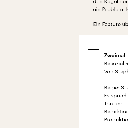
den Regeln en
ein Problem. 
Ein Feature ü
Zweimal 
Resoziali
Von Step
Regie: St
Es sprach
Ton und T
Redaktion
Produktio