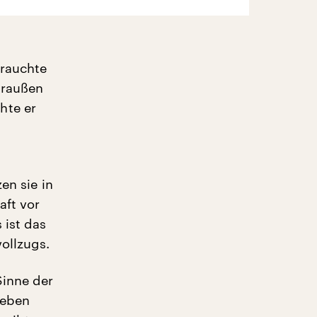
brauchte
Draußen
hte er
en sie in
aft vor
 ist das
ollzugs.
Sinne der
Leben