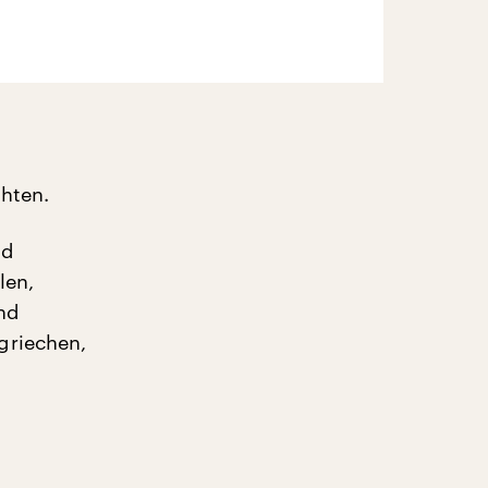
hten.
ld
len,
und
griechen,