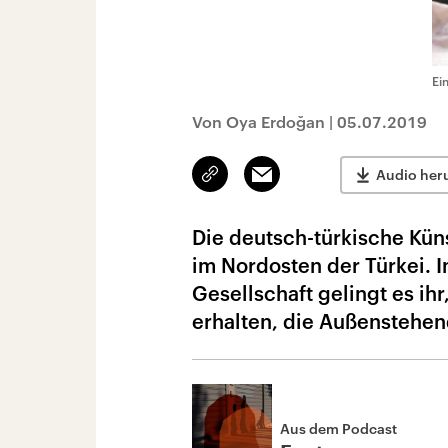
Ei
Von Oya Erdoğan
|
05.07.2019
Link
Email
Audio her
kopieren/teilen
Die deutsch-türkische Küns
im Nordosten der Türkei. I
Gesellschaft gelingt es ih
erhalten, die Außenstehen
Aus dem Podcast