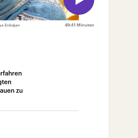
49:41 Minuten
Oya Erdoğan
orfahren
gten
rauen zu