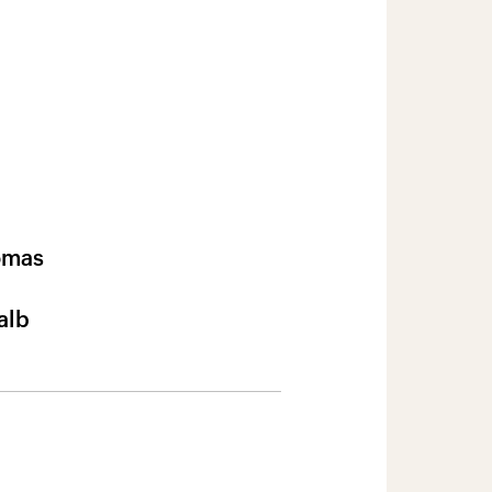
omas
alb