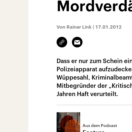
Mordverdä
Von Rainer Link
|
17.01.2012
Link
Email
kopieren/teilen
Dass er nur zum Schein e
Polizeiapparat aufzudeck
Wüppesahl, Kriminalbeamt
Mitbegründer der „Kritisc
Jahren Haft verurteilt.
Aus dem Podcast