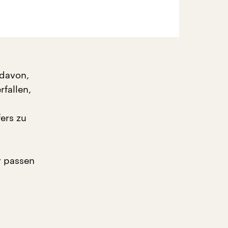
 davon,
fallen,
ers zu
r passen