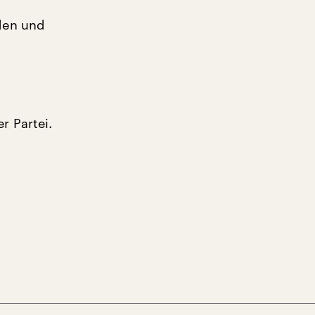
den und
r Partei.