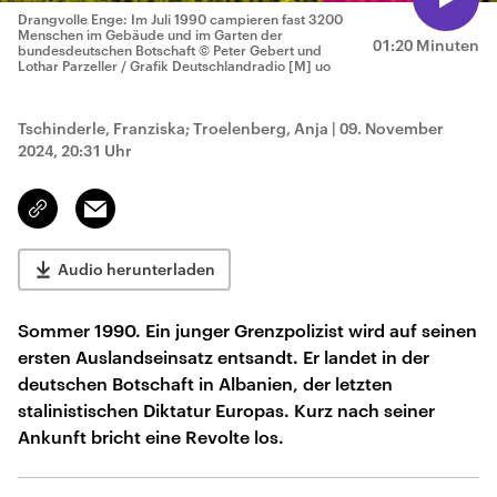
Drangvolle Enge: Im Juli 1990 campieren fast 3200
Menschen im Gebäude und im Garten der
01:20 Minuten
bundesdeutschen Botschaft
© Peter Gebert und
Lothar Parzeller / Grafik Deutschlandradio [M] uo
Tschinderle, Franziska; Troelenberg, Anja
|
09. November
2024, 20:31 Uhr
Email
Link
kopieren/teilen
Audio herunterladen
Sommer 1990. Ein junger Grenzpolizist wird auf seinen
ersten Auslandseinsatz entsandt. Er landet in der
deutschen Botschaft in Albanien, der letzten
stalinistischen Diktatur Europas. Kurz nach seiner
Ankunft bricht eine Revolte los.