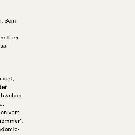
. Sein
im Kurs
das
siert,
der
-Abwehrer
u,
eben vom
ehemmer‘,
ndemie-