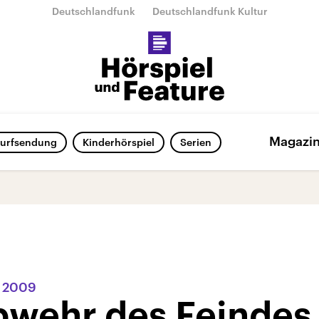
Deutschlandfunk
Deutschlandfunk Kultur
Magazi
urfsendung
Kinderhörspiel
Serien
r 2009
bwehr des Feindes