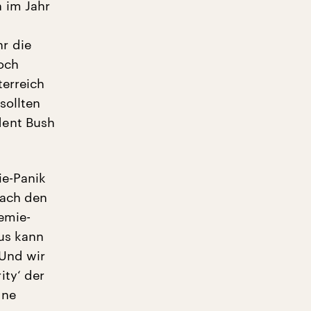
 im Jahr
r die
och
terreich
sollten
dent Bush
ie-Panik
nach den
emie-
mus kann
 Und wir
ity‘ der
ine