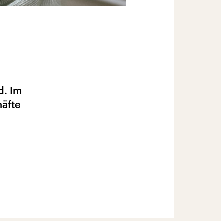
d. Im
häfte