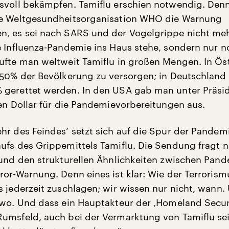
svoll bekämpfen. Tamiflu erschien notwendig. Denn
ie Weltgesundheitsorganisation WHO die Warnung
, es sei nach SARS und der Vogelgrippe nicht meh
e Influenza-Pandemie ins Haus stehe, sondern nur n
ufte man weltweit Tamiflu in großen Mengen. In Ös
 50% der Bevölkerung zu versorgen; in Deutschland 
 gerettet werden. In den USA gab man unter Präsi
den Dollar für die Pandemievorbereitungen aus.
hr des Feindes‘ setzt sich auf die Spur der Pandem
ufs des Grippemittels Tamiflu. Die Sendung fragt 
 und den strukturellen Ähnlichkeiten zwischen Pand
ror-Warnung. Denn eines ist klar: Wie der Terroris
s jederzeit zuschlagen; wir wissen nur nicht, wann.
 wo. Und dass ein Hauptakteur der ‚Homeland Secur
umsfeld, auch bei der Vermarktung von Tamiflu se