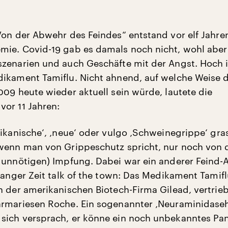
Von der Abwehr des Feindes“ entstand vor elf Jahren
ie. Covid-19 gab es damals noch nicht, wohl aber
zenarien und auch Geschäfte mit der Angst. Hoch 
ikament Tamiflu. Nicht ahnend, auf welche Weise 
009 heute wieder aktuell sein würde, lautete die
or 11 Jahren:
ikanische‘, ‚neue‘ oder vulgo ‚Schweinegrippe‘ gras
wenn man von Grippeschutz spricht, nur noch von 
 unnötigen) Impfung. Dabei war ein anderer Feind
 langer Zeit talk of the town: Das Medikament Tamifl
n der amerikanischen Biotech-Firma Gilead, vertri
armariesen Roche. Ein sogenannter ‚Neuraminidas
sich versprach, er könne ein noch unbekanntes Pa