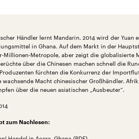
cher Händler lernt Mandarin. 2014 wird der Yuan e
ahlungsmittel in Ghana. Auf dem Markt in der Haupts
er-Millionen-Metropole, aber zeigt die globalisierte
Gerüchte über die Chinesen machen schnell die Run
Produzenten fürchten die Konkurrenz der Importflut
e wachsende Macht chinesischer Großhändler. Afri
mpfen über die neuen asiatischen „Ausbeuter“.
014
pt zum Nachlesen:
n! Handel in Accra, Ghana (PDF)