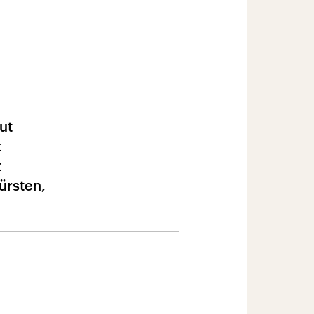
ut
t
t
ürsten,