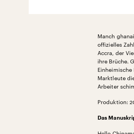
Manch ghanais
offizielles Z
Accra, der Vi
ihre Brüche. 
Einheimische 
Marktleute di
Arbeiter schi
Produktion: 2
Das Manuskri
Hello Chinama