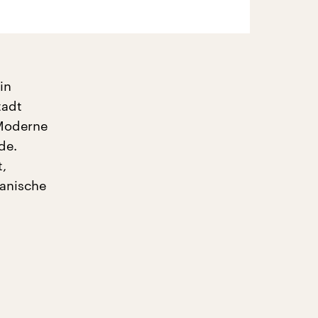
in
tadt
 Moderne
de.
,
kanische