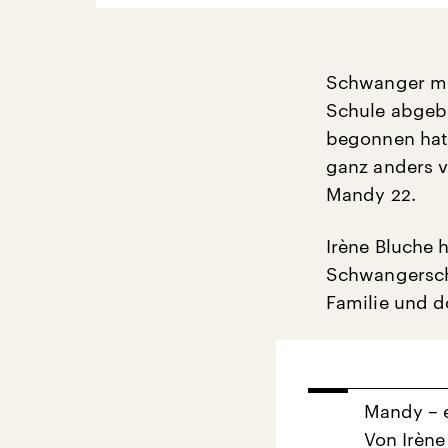
Schwanger mit
Schule abgebr
begonnen hat.
ganz anders vo
Mandy 22.
Irène Bluche 
Schwangerscha
Familie und d
Mandy – e
Von Irène