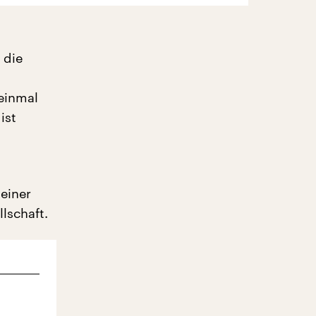
 die
 einmal
ist
 einer
lschaft.