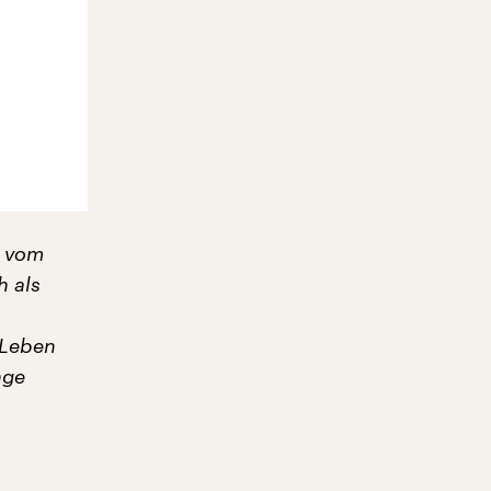
o vom
h als
 Leben
nge