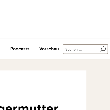
n
Podcasts
Vorschau
agermutter