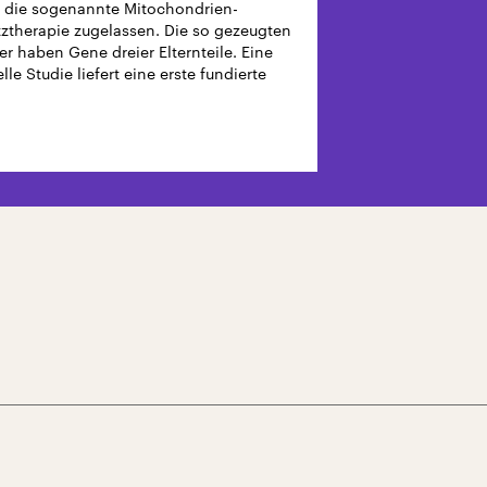
 die sogenannte Mitochondrien-
tztherapie zugelassen. Die so gezeugten
er haben Gene dreier Elternteile. Eine
lle Studie liefert eine erste fundierte
koabschätzung.