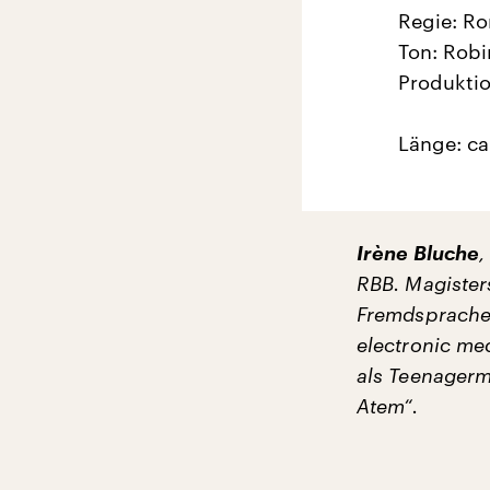
Regie: R
Ton: Rob
Produktio
Länge: ca
Irène Bluche
,
RBB. Magister
Fremdsprache 
electronic me
als Teenagermu
Atem“.