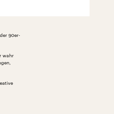
der 90er-
r wahr
ngen,
eative