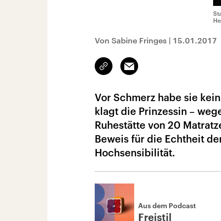
St
He
Von Sabine Fringes
|
15.01.2017
Link
Email
kopieren/teilen
Vor Schmerz habe sie kein
klagt die Prinzessin – weg
Ruhestätte von 20 Matrat
Beweis für die Echtheit der
Hochsensibilität.
Aus dem Podcast
Freistil