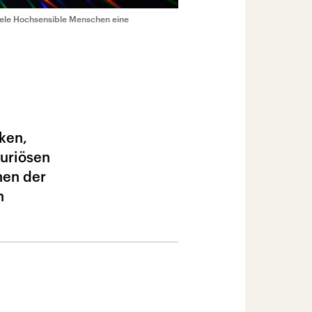
viele Hochsensible Menschen eine
ken,
xuriösen
hen der
n