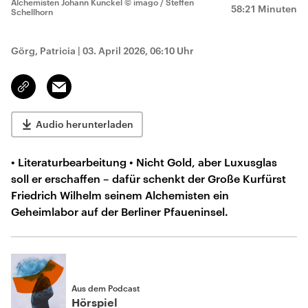
Alchemisten Johann Kunckel
© imago / Steffen
58:21 Minuten
Schellhorn
Görg, Patricia
|
03. April 2026, 06:10 Uhr
Email
Link
kopieren/teilen
Audio herunterladen
• Literaturbearbeitung • Nicht Gold, aber Luxusglas
soll er erschaffen – dafür schenkt der Große Kurfürst
Friedrich Wilhelm seinem Alchemisten ein
Geheimlabor auf der Berliner Pfaueninsel.
Aus dem Podcast
Hörspiel