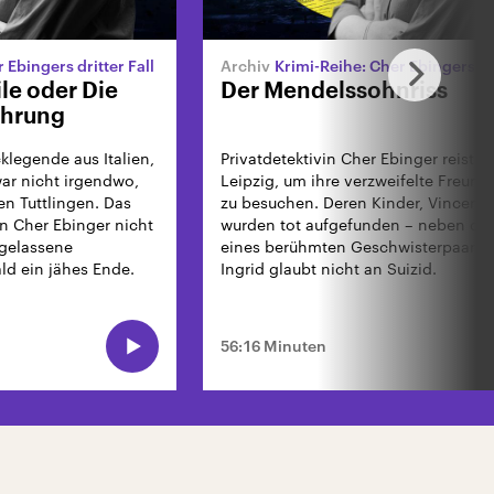
 Ebingers dritter Fall
Krimi-Reihe: Cher Ebingers vie
ile oder Die
Der Mendelssohnriss
ührung
klegende aus Italien,
Privatdetektivin Cher Ebinger reist n
war nicht irgendwo,
Leipzig, um ihre verzweifelte Freundi
n Tuttlingen. Das
zu besuchen. Deren Kinder, Vincent u
vin Cher Ebinger nicht
wurden tot aufgefunden – neben de
gelassene
eines berühmten Geschwisterpaars.
ld ein jähes Ende.
Ingrid glaubt nicht an Suizid.
56:16 Minuten