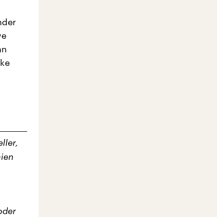
nder
we
nn
rke
ller,
hien
oder