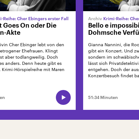
i-Reihe: Cher Ebingers erster Fall
Krimi-Reihe: Cher
t Goes On oder Die
Bello e impossib
in-Akte
Dohmsche Verf
tivin Cher Ebinger lebt von den
Gianna Nannini, die Roc
etrogener Ehefrauen. Klingt
gibt ein Konzert. Und z
st aber todlangweilig. Doch
sondern im schwäbische
les anders. Denn heute gibt es
lässt sich Privatdetekti
. Krimi-Hörspielreihe mit Maren
entgehen. Doch der aus
Konzertbesuch findet ba
ten
51:34 Minuten