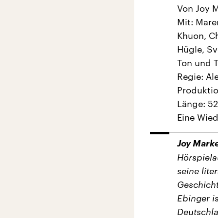
Von Joy M
Mit: Mare
Khuon, Ch
Hügle, S
Ton und T
Regie: A
Produktio
Länge: 52
Eine Wied
Joy Mark
Hörspiela
seine lit
Geschicht
Ebinger is
Deutschla