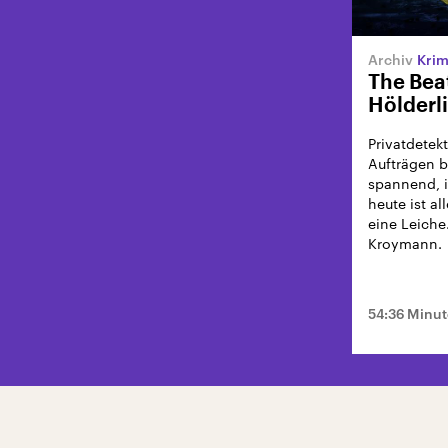
Krim
The Bea
Hölderl
Privatdetek
Aufträgen b
spannend, i
heute ist al
eine Leiche
Kroymann.
54:36 Minu