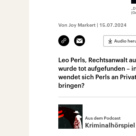
„D
(G
Von Joy Markert
|
15.07.2024
Link
Email
Audio her
kopieren/teilen
Leo Perls, Rechtsanwalt au
wurde tot aufgefunden – i
wendet sich Perls an Priva
bringen?
Aus dem Podcast
Kriminalhörspiel