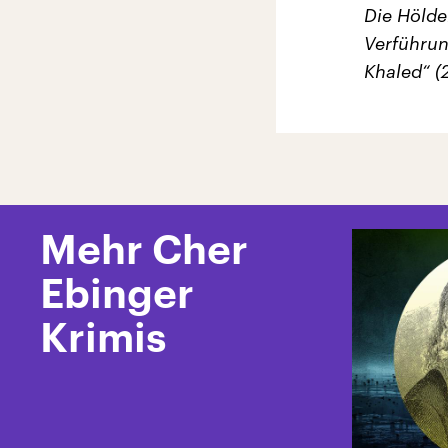
Die Hölde
Verführun
Khaled“ (
Mehr Cher
Ebinger
Krimis