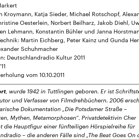
arkert
n Kroymann, Katja Sieder, Michael Rotschopf, Alexa
ristine Oesterlein, Norbert Beilharz, Jakob Diehl, U
ven Lehmann, Konstantin Bühler und Janna Horstma
echnik: Martin Eichberg, Peter Kainz und Gunda He
lexander Schuhmacher
n: Deutschlandradio Kultur 2011
'11
erholung vom 10.10.2011
ert
, wurde 1942 in Tuttlingen geboren. Er ist Schriftste
utor und Verfasser von Filmdrehbüchern. 2006 ersc
erarische Dokumentation „Die Potsdamer Straße –
en, Mythen, Metamorphosen“. Privatdetektivin Cher
t die Hauptfigur einer fünfteiligen Hörspielreihe für
ndradio – die anderen Fälle sind „The Beat Goes On 