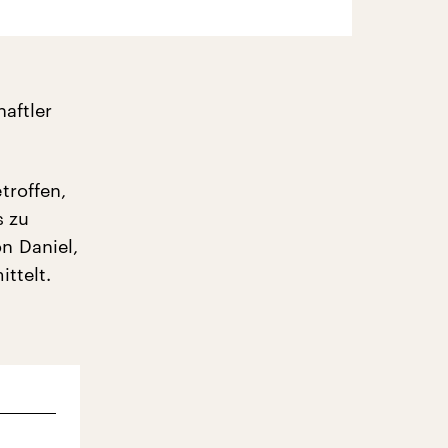
aftler
troffen,
s zu
n Daniel,
ittelt.