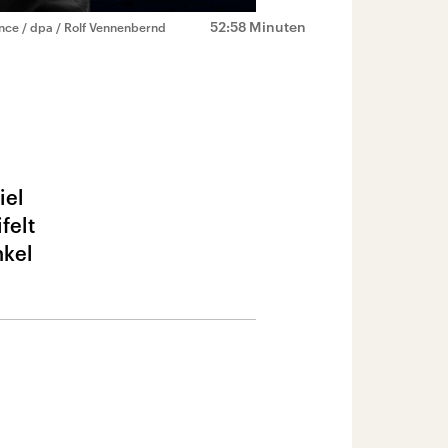
52:58 Minuten
ance / dpa / Rolf Vennenbernd
iel
felt
nkel