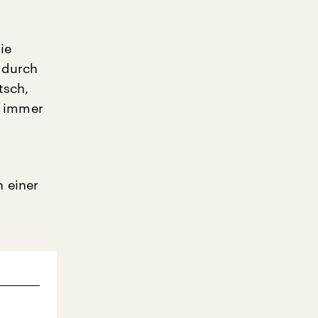
ie
t durch
tsch,
ch immer
 einer