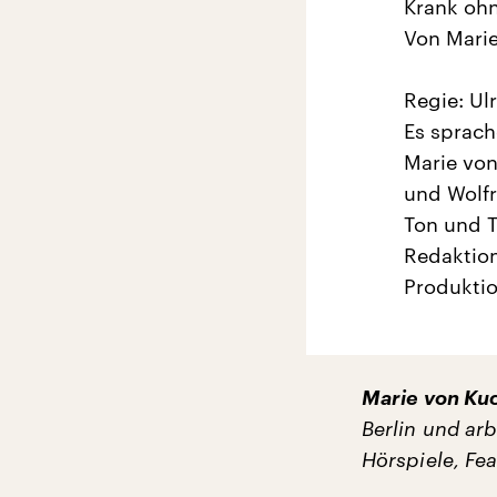
Krank oh
Von Mari
Regie: Ul
Es sprach
Marie von
und Wolf
Ton und T
Redaktion
Produkti
Marie von Ku
Berlin und arb
Hörspiele, Fe