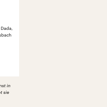
 Dada,
ssbach
nst in
t sie