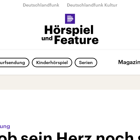
Deutschlandfunk
Deutschlandfunk Kultur
Magazi
urfsendung
Kinderhörspiel
Serien
rung
ob sein Herz noch 