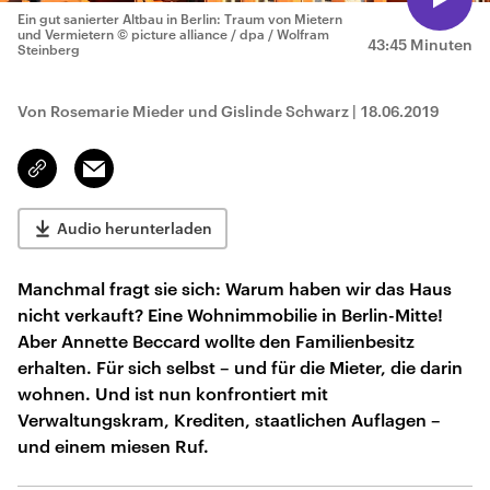
Ein gut sanierter Altbau in Berlin: Traum von Mietern
und Vermietern
© picture alliance / dpa / Wolfram
43:45 Minuten
Steinberg
Von Rosemarie Mieder und Gislinde Schwarz
|
18.06.2019
Email
Link
kopieren/teilen
Audio herunterladen
Manchmal fragt sie sich: Warum haben wir das Haus
nicht verkauft? Eine Wohnimmobilie in Berlin-Mitte!
Aber Annette Beccard wollte den Familienbesitz
erhalten. Für sich selbst – und für die Mieter, die darin
wohnen. Und ist nun konfrontiert mit
Verwaltungskram, Krediten, staatlichen Auflagen –
und einem miesen Ruf.