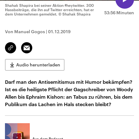
Shahak Shapira bei seiner Aktion #heytwitter. 300
Hassbeiträge, die ihn auf Twitter erreichten, hat er
53:56 Minuten
dem Unternehmen gemeldet.
© Shahak Shapira
Von Manuel Gogos
|
01.12.2019
Email
Link
kopieren/teilen
Audio herunterladen
Darf man den Antisemitismus mit Humor bekämpfen?
Ist es die heiligste Pflicht der Gagschreiber von Woody
Allen bis Ephraim Kishon: an Tabus zu rühren, bis dem
Publikum das Lachen im Hals stecken bleibt?
Aus dem Podcast