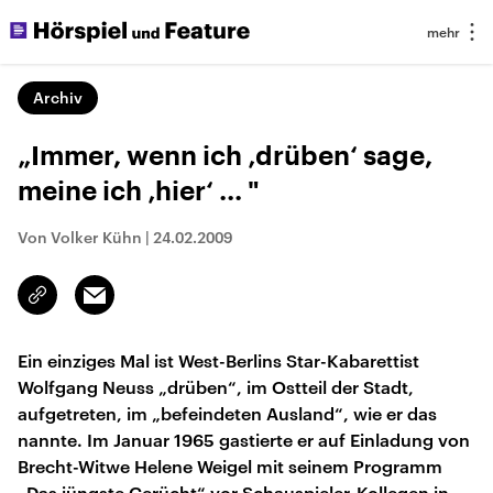
Archiv
„Immer, wenn ich ‚drüben‘ sage,
meine ich ‚hier‘ ... "
Von Volker Kühn
|
24.02.2009
Email
Link
kopieren/teilen
Ein einziges Mal ist West-Berlins Star-Kabarettist
Wolfgang Neuss „drüben“, im Ostteil der Stadt,
aufgetreten, im „befeindeten Ausland“, wie er das
nannte. Im Januar 1965 gastierte er auf Einladung von
Brecht-Witwe Helene Weigel mit seinem Programm
„Das jüngste Gerücht“ vor Schauspieler-Kollegen in