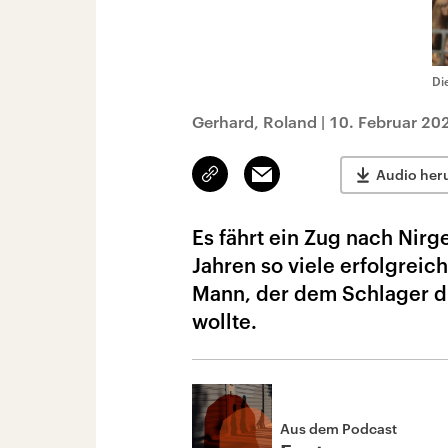
Di
Gerhard, Roland
|
10. Februar 20
Link
Email
Audio her
kopieren/teilen
Es fährt ein Zug nach Nirg
Jahren so viele erfolgreic
Mann, der dem Schlager di
wollte.
Aus dem Podcast