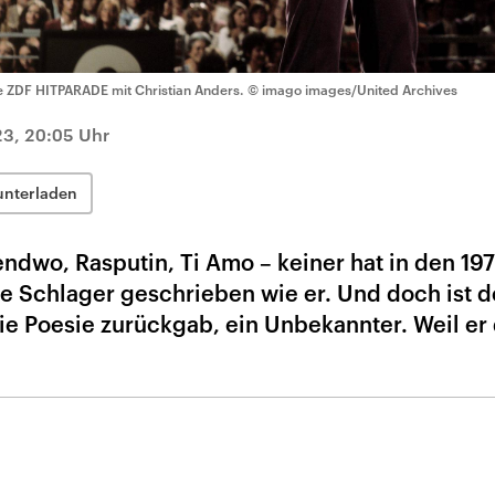
e ZDF HITPARADE mit Christian Anders.
© imago images/United Archives
23, 20:05 Uhr
unterladen
endwo, Rasputin, Ti Amo – keiner hat in den 19
he Schlager geschrieben wie er. Und doch ist d
e Poesie zurückgab, ein Unbekannter. Weil er 