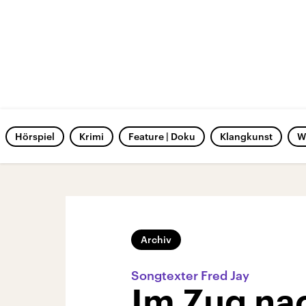
Hörspiel
Krimi
Feature | Doku
Klangkunst
W
Archiv
Songtexter Fred Jay
Im Zug na