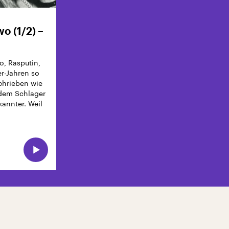
o (1/2) –
o, Rasputin,
er-Jahren so
schrieben wie
 dem Schlager
kannter. Weil