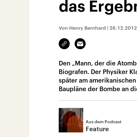
das Ergeb
Von Henry Bernhard
|
26.12.2012
Link
Email
kopieren/teilen
Den „Mann, der die Atombo
Biografen. Der Physiker K
später am amerikanischen „
Baupläne der Bombe an di
Aus dem Podcast
Feature