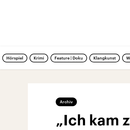
Hörspiel
Krimi
Feature | Doku
Klangkunst
W
Archiv
„Ich kam z