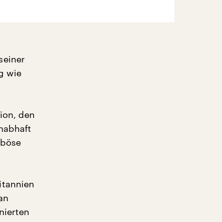
seiner
ig wie
ion, den
 habhaft
 böse
itannien
an
nierten