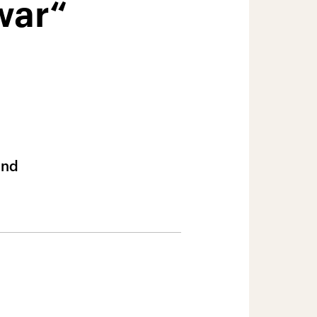
war“
und