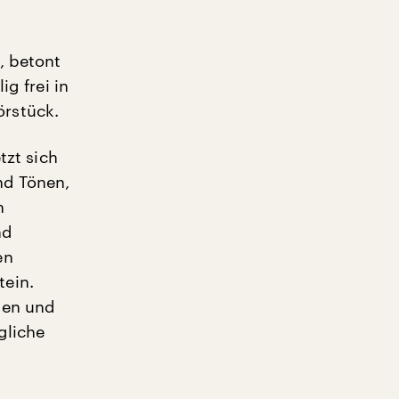
, betont
ig frei in
rstück.
tzt sich
nd Tönen,
n
nd
en
tein.
ten und
gliche