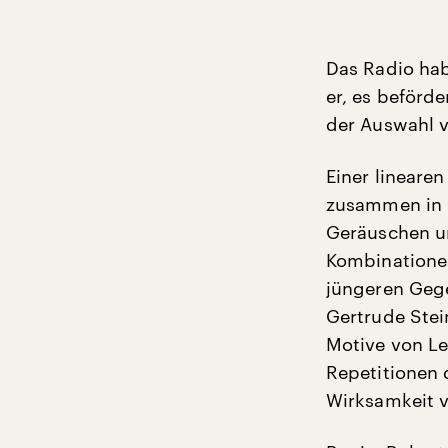
Das Radio hab
er, es beförde
der Auswahl 
Einer linearen
zusammen in F
Geräuschen un
Kombinationen
jüngeren Gege
Gertrude Stei
Motive von Le
Repetitionen 
Wirksamkeit v