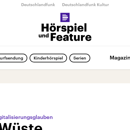
Deutschlandfunk
Deutschlandfunk Kultur
Magazi
urfsendung
Kinderhörspiel
Serien
gitalisierungsglauben
 Wüste