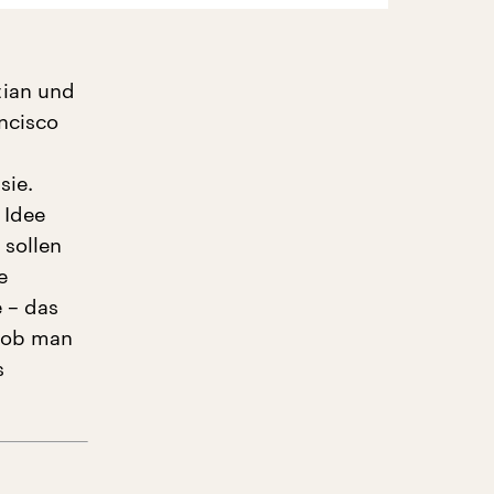
tian und
ancisco
sie.
 Idee
 sollen
e
 – das
, ob man
s