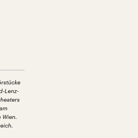
örstücke
d-Lenz-
theaters
 am
n Wien.
eich.