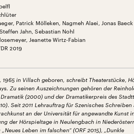
elfl
chlüter
raeger, Patrick Mölleken, Nagmeh Alaei, Jonas Baeck
Steffen Jahn, Sebastian Nohl
losemeyer, Jeanette Wirtz-Fabian
WDR 2019
, 1965 in Villach geboren, schreibt Theaterstücke, H
ys. Zu seinen Auszeichnungen gehören der Reinhol
e Dramatik (2000) und der Dramatikerpreis des Stadt
010). Seit 2011 Lehrauftrag für Szenisches Schreiben
prachkunst an der Universität für angewandte Kunst i
tung der Hörspieltage in Neulengbach in Niederösterr
.: „Neues Leben im falschen“ (ORF 2015), „Dunkle