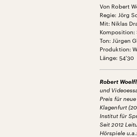
Von Robert Wo
Regie: Jörg S
Mit: Niklas D
Komposition: 
Ton: Jürgen G
Produktion: 
Länge: 54'30
Robert Woelfl
und Videoessa
Preis für neu
Klagenfurt (2
Institut für S
Seit 2012 Lei
Hörspiele u.a