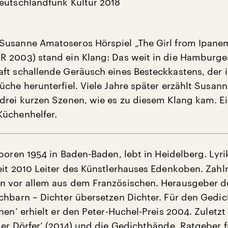
eutschlandfunk Kultur 2018
usanne Amatoseros Hörspiel „The Girl from Ipane
 2003) stand ein Klang: Das weit in die Hamburge
ft schallende Geräusch eines Besteckkastens, der i
üche herunterfiel. Viele Jahre später erzählt Susan
drei kurzen Szenen, wie es zu diesem Klang kam. E
üchenhelfer.
boren 1954 in Baden-Baden, lebt in Heidelberg. Lyri
eit 2010 Leiter des Künstlerhauses Edenkoben. Zahl
 vor allem aus dem Französischen. Herausgeber d
chbarn – Dichter übersetzen Dichter. Für den Gedi
nen’ erhielt er den Peter-Huchel-Preis 2004. Zuletzt
der Dörfer’ (2014) und die Gedichtbände ‚Ratgeber f