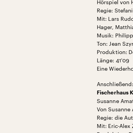
Hörspiel von H
Regie: Stefan
Mit: Lars Rudo
Hager, Matthi
Musik: Philip
Ton: Jean Sz
Produktion: D
Länge: 41'09
Eine Wiederho
Anschließend
Fischerhaus 
Susanne Amat
Von Susanne 
Regie: die Aut
Mit: Eric-Ale