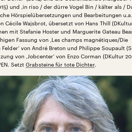
15) und ‚in riso / der dürre Vogel Bin / kälter als / 
eiche Hörspielübersetzungen und Bearbeitungen u.a.
n Cécile Wajsbrot, übersetzt von Hans Thill (DKultu
en mit Stefanie Hoster und Marguerite Gateau Bea
chigen Fassung von ‚Les champs magnétiques/Die
Felder’ von André Breton und Philippe Soupault (
tzung von ‚Jobcenter’ von Enzo Corman (DKultur 20
PEN. Setzt
Grabsteine für tote Dichter
.