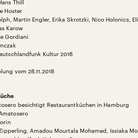
ans Thill
ie Hoster
lph, Martin Engler, Erika Skrotzki, Nico Holonics, E
as Karow
pe Gordiani
ymczak
eutschlandfunk Kultur 2018
lung vom 28.11.2018
:
Küche
osero besichtigt Restaurantküchen in Hamburg
Amatosero
orin
x Zipperling, Amadou Mourtala Mohamed, Issiaka M