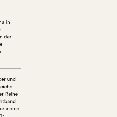
ma in
r
n der
ne
in
ker und
reiche
er Reihe
chtband
 erschien
ür