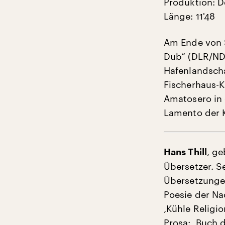
Produktion: D
Länge: 11'48
Am Ende von S
Dub“ (DLR/NDR
Hafenlandscha
Fischerhaus-K
Amatosero in 
Lamento der K
, ge
Hans Thill
Übersetzer. S
Übersetzungen
Poesie der Na
‚Kühle Religio
Prosa: ‚Buch 