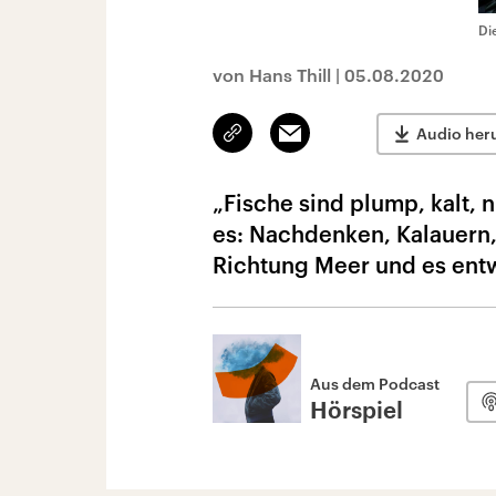
Di
von Hans Thill
|
05.08.2020
Link
Email
Audio her
kopieren/teilen
„Fische sind plump, kalt, n
es: Nachdenken, Kalauern,
Richtung Meer und es entw
Aus dem Podcast
Hörspiel