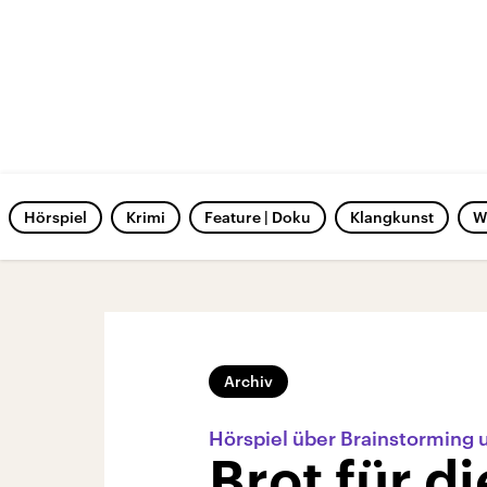
Hörspiel
Krimi
Feature | Doku
Klangkunst
W
Archiv
Hörspiel über Brainstorming u
Brot für d