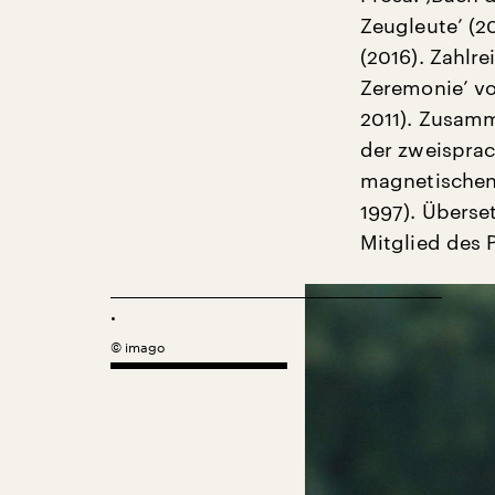
Zeugleute’ (20
(2016). Zahlr
Zeremonie’ vo
2011). Zusamm
der zweispra
magnetischen 
1997). Überse
Mitglied des 
.
©
imago