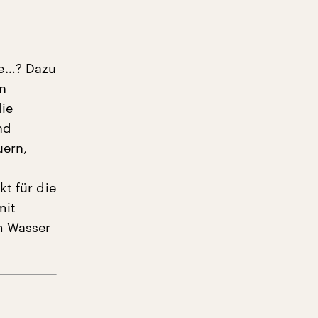
he…? Dazu
en
die
nd
uern,
kt für die
mit
m Wasser