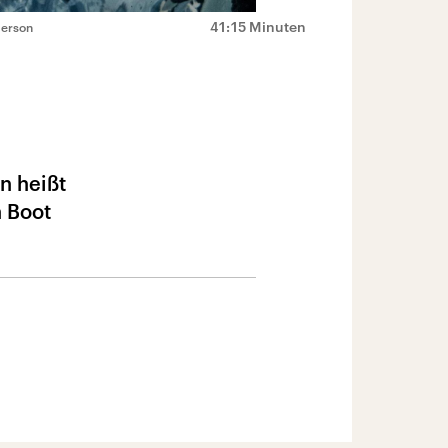
41:15 Minuten
derson
un heißt
n Boot