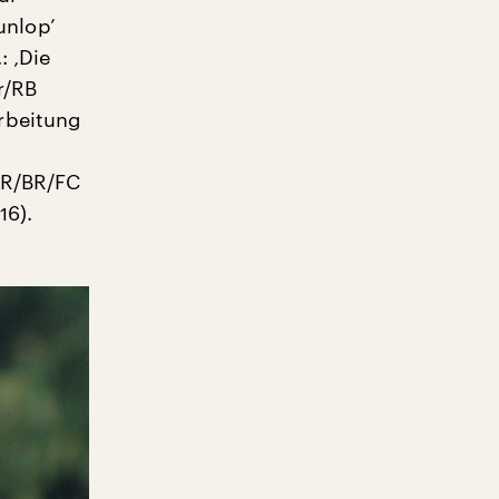
Dunlop’
: ‚Die
r/RB
rbeitung
SR/BR/FC
16).