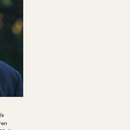
ls
ren