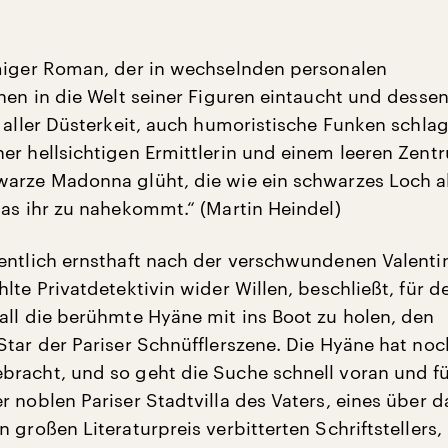
miger Roman, der in wechselnden personalen
onen in die Welt seiner Figuren eintaucht und desse
i aller Düsterkeit, auch humoristische Funken schlag
er hellsichtigen Ermittlerin und einem leeren Zentr
arze Madonna glüht, die wie ein schwarzes Loch a
was ihr zu nahekommt.“ (Martin Heindel)
entlich ernsthaft nach der verschwundenen Valenti
lte Privatdetektivin wider Willen, beschließt, für d
all die berühmte Hyäne mit ins Boot zu holen, den
Star der Pariser Schnüfflerszene. Die Hyäne hat noc
racht, und so geht die Suche schnell voran und fü
r noblen Pariser Stadtvilla des Vaters, eines über d
 großen Literaturpreis verbitterten Schriftstellers,