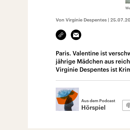
We
Von Virginie Despentes
|
25.07.2
Link
Email
kopieren/teilen
Paris. Valentine ist versc
jährige Mädchen aus reich
Virginie Despentes ist Kr
Aus dem Podcast
Hörspiel