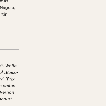
homas
 Nägele,
rtin
t. Wölfe
l „Baise-
“ (Prix
m ersten
s Vernon
ncourt.