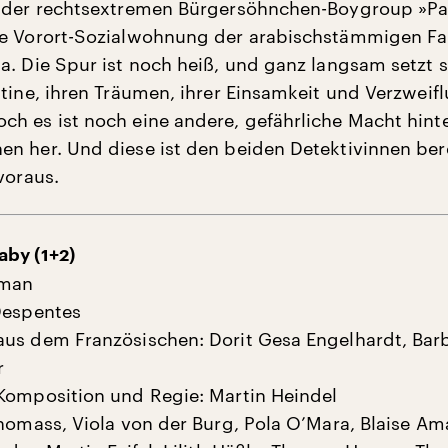
n der rechtsextremen Bürgersöhnchen-Boygroup »Pa
e Vorort-Sozialwohnung der arabischstämmigen Fam
a. Die Spur ist noch heiß, und ganz langsam setzt s
ntine, ihren Träumen, ihrer Einsamkeit und Verzweif
h es ist noch eine andere, gefährliche Macht hint
n her. Und diese ist den beiden Detektivinnen ber
voraus.
by (1+2)
man
Despentes
us dem Französischen: Dorit Gesa Engelhardt, Bar
r
Komposition und Regie: Martin Heindel
Thomass, Viola von der Burg, Pola O’Mara, Blaise Am