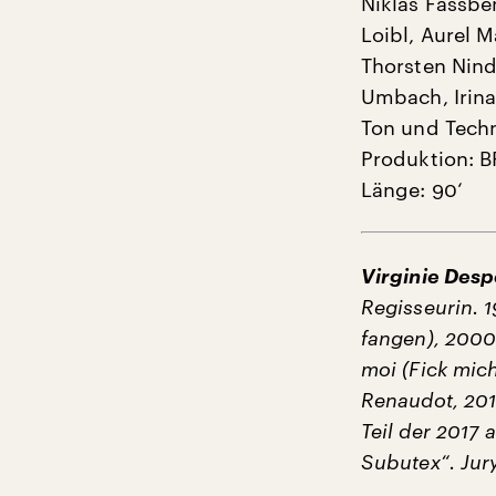
Niklas Fassbe
Loibl, Aurel 
Thorsten Nind
Umbach, Irin
Ton und Tech
Produktion: B
Länge: 90‘
Virginie Des
Regisseurin. 
fangen), 2000
moi (Fick mic
Renaudot, 201
Teil der 2017 
Subutex“. Jury