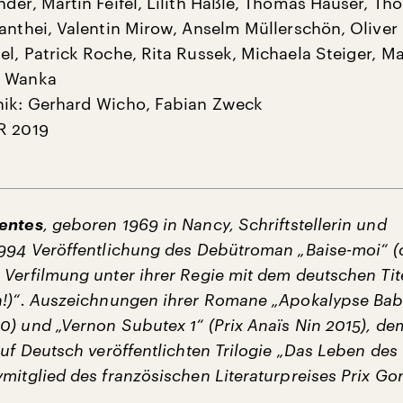
nder, Martin Feifel, Lilith Häßle, Thomas Hauser, T
Manthei, Valentin Mirow, Anselm Müllerschön, Oliver
el, Patrick Roche, Rita Russek, Michaela Steiger, Ma
a Wanka
nik: Gerhard Wicho, Fabian Zweck
R 2019
pentes
, geboren 1969 in Nancy, Schriftstellerin und
1994 Veröffentlichung des Debütroman „Baise-moi“ (d
 Verfilmung unter ihrer Regie mit dem deutschen Tite
h!)“. Auszeichnungen ihrer Romane „Apokalypse Baby
0) und „Vernon Subutex 1“ (Prix Anaïs Nin 2015), de
auf Deutsch veröffentlichten Trilogie „Das Leben de
mitglied des französischen Literaturpreises Prix Go