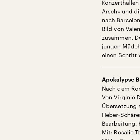
Konzerthalle
Arsch« und di
nach Barcelon
Bild von Vale
zusammen. Doc
jungen Mädche
einen Schritt 
Apokalypse Ba
Nach dem Ro
Von Virginie 
Übersetzung a
Heber-Schäre
Bearbeitung, 
Mit: Rosalie 