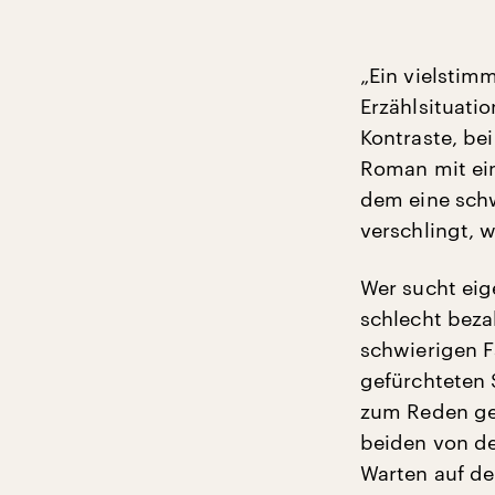
„Ein vielstim
Erzählsituati
Kontraste, be
Roman mit ein
dem eine schw
verschlingt, 
Wer sucht eig
schlecht bezah
schwierigen F
gefürchteten 
zum Reden geb
beiden von de
Warten auf den