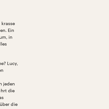
n krasse
en. Ein
um, in
lles
ne? Lucy,
en
h jeden
hrt die
as
 über die