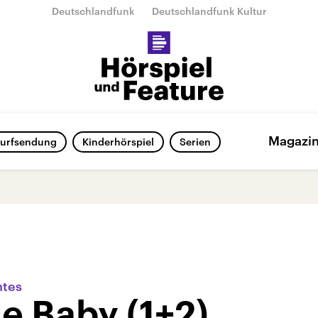
Deutschlandfunk
Deutschlandfunk Kultur
Magazi
urfsendung
Kinderhörspiel
Serien
ntes
e Baby (1+2)