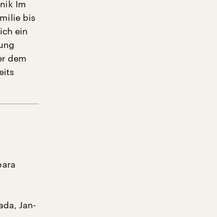
nik Im
ilie bis
ich ein
lung
er dem
eits
bara
ada, Jan-