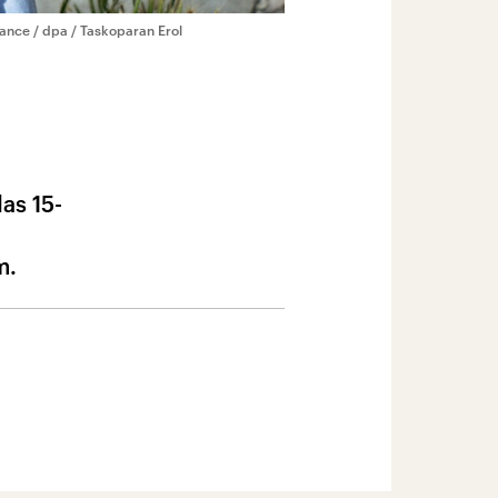
iance / dpa / Taskoparan Erol
as 15-
m.