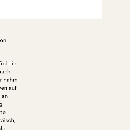
den
iel die
nach
er nahm
ven auf
 an
g
te
räisch,
ale