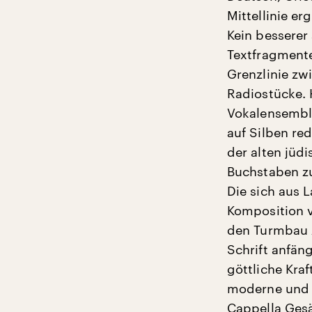
Mittellinie er
Kein besserer 
Textfragment
Grenzlinie zw
Radiostücke. H
Vokalensembl
auf Silben re
der alten jüd
Buchstaben z
Die sich aus 
Komposition v
den Turmbau z
Schrift anfän
göttliche Kra
moderne und e
Cappella Gesä