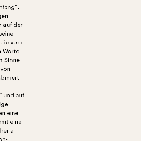
Anfang“.
igen
 auf der
seiner
r die vom
n Worte
im Sinne
 von
iniert.
“ und auf
ige
en eine
mit eine
her a
on-