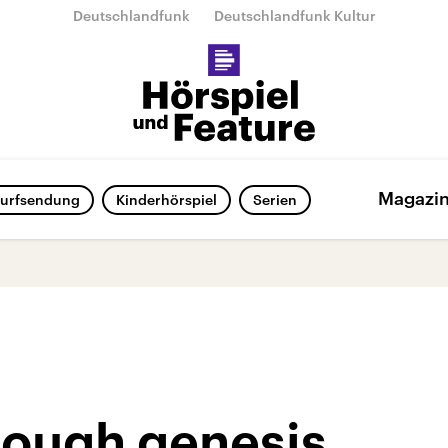
Deutschlandfunk
Deutschlandfunk Kultur
Magazi
urfsendung
Kinderhörspiel
Serien
rough genesis