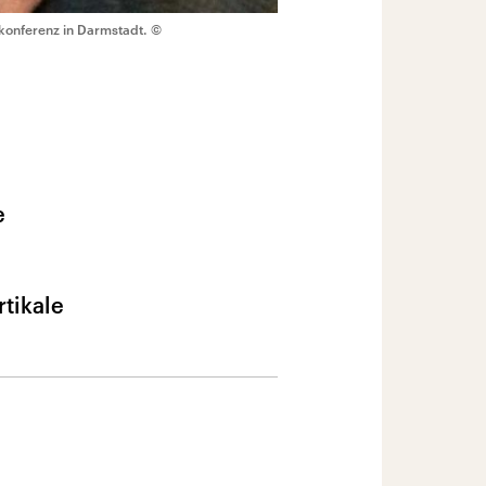
ekonferenz in Darmstadt.
©
e
rtikale