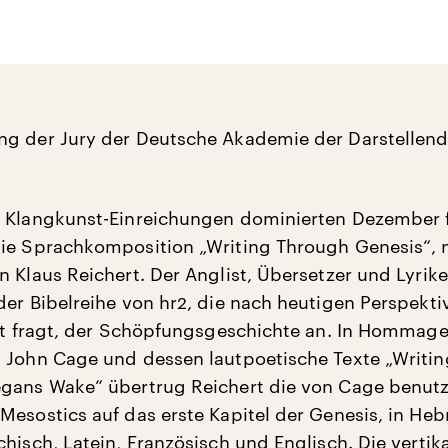
ng der Jury der Deutsche Akademie der Darstellen
 Klangkunst-Einreichungen dominierten Dezember f
ie Sprachkomposition „Writing Through Genesis“, 
n Klaus Reichert. Der Anglist, Übersetzer und Lyrik
der Bibelreihe von hr2, die nach heutigen Perspekti
ift fragt, der Schöpfungsgeschichte an. In Hommage
 John Cage und dessen lautpoetische Texte „Writin
gans Wake“ übertrug Reichert die von Cage benutz
Mesostics auf das erste Kapitel der Genesis, in Heb
hisch, Latein, Französisch und Englisch. Die vertik