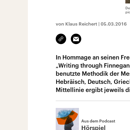
De
pi
von Klaus Reichert
|
05.03.2016
Link
Email
kopieren/teilen
In Hommage an seinen Fre
„Writing through Finnegan
benutzte Methodik der Meso
Hebräisch, Deutsch, Griech
Mittellinie ergibt jeweils
Aus dem Podcast
Hörspiel