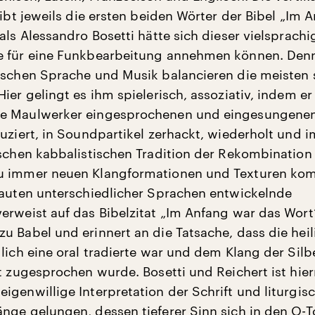
gibt jeweils die ersten beiden Wörter der Bibel „Im 
als Alessandro Bosetti hätte sich dieser vielsprach
e für eine Funkbearbeitung annehmen können. Denn
ischen Sprache und Musik balancieren die meisten 
ier gelingt es ihm spielerisch, assoziativ, indem e
e Maulwerker eingesprochenen und eingesungene
duziert, in Soundpartikel zerhackt, wiederholt und 
ischen kabbalistischen Tradition der Rekombination
u immer neuen Klangformationen und Texturen komb
Lauten unterschiedlicher Sprachen entwickelnde
erweist auf das Bibelzitat „Im Anfang war das Wort
u Babel und erinnert an die Tatsache, dass die heil
glich eine oral tradierte war und dem Klang der Silb
ft zugesprochen wurde. Bosetti und Reichert ist hier
igenwillige Interpretation der Schrift und liturgisc
nge gelungen, dessen tieferer Sinn sich in den O-T