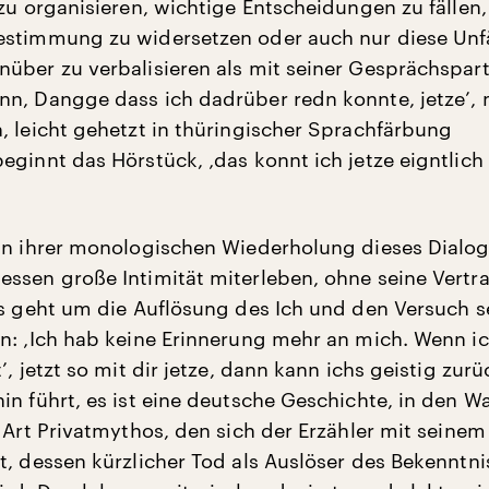
zu organisieren, wichtige Entscheidungen zu fällen,
stimmung zu widersetzen oder auch nur diese Unf
über zu verbalisieren als mit seiner Gesprächspart
n, Dangge dass ich dadrüber redn konnte, jetze’, 
, leicht gehetzt in thüringischer Sprachfärbung
eginnt das Hörstück, ‚das konnt ich jetze eigntlich
in ihrer monologischen Wiederholung dieses Dialog
ssen große Intimität miterleben, ohne seine Vertra
Es geht um die Auflösung des Ich und den Versuch s
n: ‚Ich hab keine Erinnerung mehr an mich. Wenn i
’, jetzt so mit dir jetze, dann kann ichs geistig zurü
in führt, es ist eine deutsche Geschichte, in den W
e Art Privatmythos, den sich der Erzähler mit seine
t, dessen kürzlicher Tod als Auslöser des Bekenntni