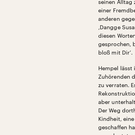
seinen Alltag 
einer Fremdbe
anderen gegen
‚Dangge Susan
diesen Worten
gesprochen, b
bloß mit Dir’.
Hempel lässt 
Zuhörenden de
zu verraten. 
Rekonstruktio
aber unterhalt
Der Weg dorth
Kindheit, ein
geschaffen ha