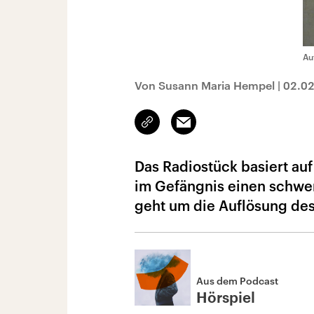
Au
Von Susann Maria Hempel
|
02.0
Link
Email
kopieren/teilen
Das Radiostück basiert au
im Gefängnis einen schwer
geht um die Auflösung des
Aus dem Podcast
Hörspiel