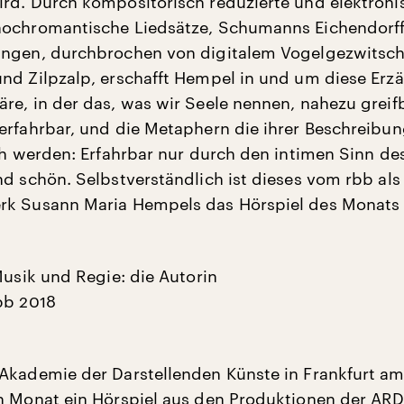
rd. Durch kompositorisch reduzierte und elektroni
hochromantische Liedsätze, Schumanns Eichendorff
ungen, durchbrochen von digitalem Vogelgezwitsch
nd Zilpzalp, erschafft Hempel in und um diese Erz
re, in der das, was wir Seele nennen, nahezu greifb
erfahrbar, und die Metaphern die ihrer Beschreibu
ich werden: Erfahrbar nur durch den intimen Sinn de
nd schön. Selbstverständlich ist dieses vom rbb als
rk Susann Maria Hempels das Hörspiel des Monats
Musik und Regie: die Autorin
bb 2018
Akademie der Darstellenden Künste in Frankfurt a
n Monat ein Hörspiel aus den Produktionen der ARD