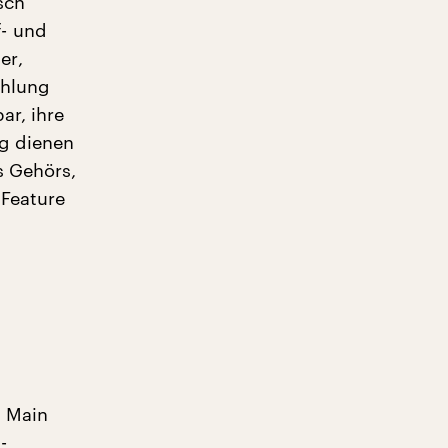
sch
- und
er,
ählung
ar, ihre
ng dienen
s Gehörs,
 Feature
m Main
-