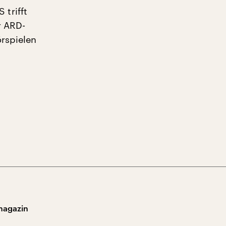
trifft
r ARD-
örspielen
magazin