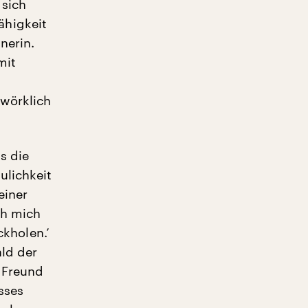
 sich
ähigkeit
nerin.
mit
 wörklich
s die
ulichkeit
einer
ch mich
ckholen.’
ald der
m Freund
sses