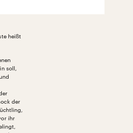
te heißt
renen
n soll,
 und
der
hock der
üchtling,
or ihr
lingt,