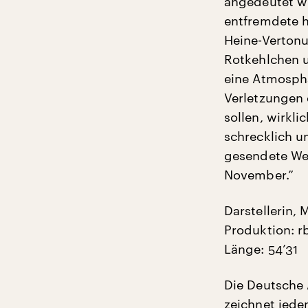
angedeutet wi
entfremdete 
Heine-Verton
Rotkehlchen u
eine Atmosphä
Verletzungen 
sollen, wirkl
schrecklich u
gesendete We
November.”
Darstellerin, 
Produktion: r
Länge: 54’31
Die Deutsche 
zeichnet jede