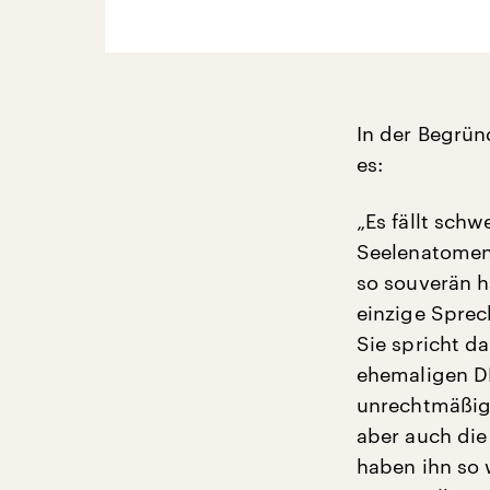
In der Begrün
es:
„Es fällt sch
Seelenatomen“
so souverän h
einzige Sprec
Sie spricht d
ehemaligen D
unrechtmäßige
aber auch die
haben ihn so 