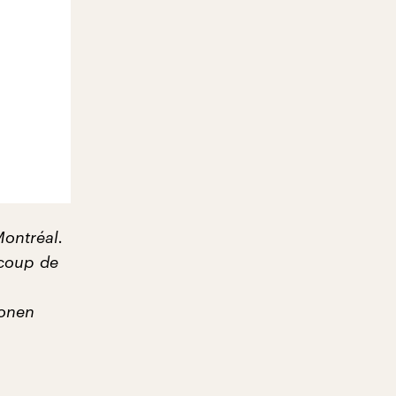
Montréal.
 coup de
honen