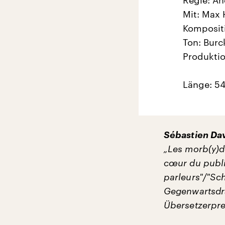
Mit: Max 
Kompositi
Ton: Burc
Produktio
Länge: 54
Sébastien Da
„Les morb(y)de
cœur du publi
parleurs"/"Sc
Gegenwartsdr
Übersetzerpre