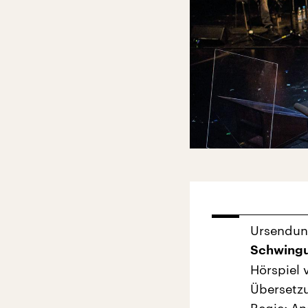
Ursendu
Schwing
Hörspiel 
Übersetz
Regie: An