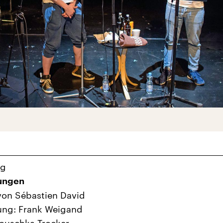
ng
ungen
von Sébastien David
ung: Frank Weigand
ouschka Trocker