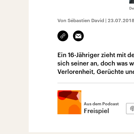
De
Von Sébastien David
|
23.07.201
Link
Email
kopieren/teilen
Ein 16-Jähriger zieht mit 
sich seiner an, doch was w
Verlorenheit, Gerüchte un
Aus dem Podcast
Freispiel